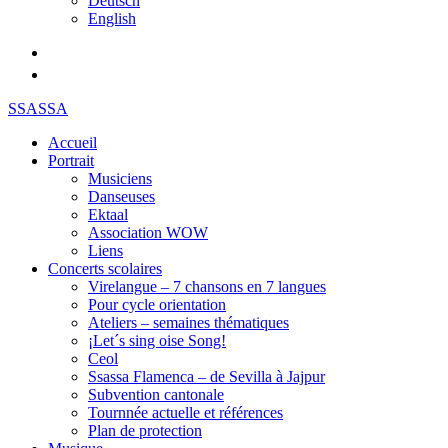
Deutsch
English
SSASSA
Accueil
Portrait
Musiciens
Danseuses
Ektaal
Association WOW
Liens
Concerts scolaires
Virelangue – 7 chansons en 7 langues
Pour cycle orientation
Ateliers – semaines thématiques
¡Let´s sing oise Song!
Ceol
Ssassa Flamenca – de Sevilla à Jajpur
Subvention cantonale
Tournnée actuelle et références
Plan de protection