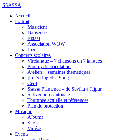
SSASSA
Accueil
Portrait
Musiciens
Danseuses
Ektaal
Association WOW
Liens
Concerts scolaires
Virelangue – 7 chansons en 7 langues
Pour cycle orientation
Ateliers – semaines thématiques
¡Let´s sing oise Song!
Ceol
Ssassa Flamenca – de Sevilla à Jajpur
Subvention cantonale
Tournnée actuelle et références
Plan de protection
Musique
Albums
Shop
Vidéos
Events
Tour-Dates