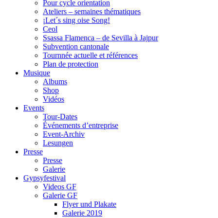
Pour cycle orientation
Ateliers – semaines thématiques
¡Let´s sing oise Song!
Ceol
Ssassa Flamenca – de Sevilla à Jajpur
Subvention cantonale
Tournnée actuelle et références
Plan de protection
Musique
Albums
Shop
Vidéos
Events
Tour-Dates
Événements d’entreprise
Event-Archiv
Lesungen
Presse
Presse
Galerie
Gypsyfestival
Videos GF
Galerie GF
Flyer und Plakate
Galerie 2019