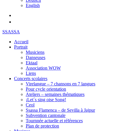
Deutsch
English
SSASSA
Accueil
Portrait
Musiciens
Danseuses
Ektaal
Association WOW
Liens
Concerts scolaires
Virelangue – 7 chansons en 7 langues
Pour cycle orientation
Ateliers – semaines thématiques
¡Let´s sing oise Song!
Ceol
Ssassa Flamenca – de Sevilla à Jajpur
Subvention cantonale
Tournnée actuelle et références
Plan de protection