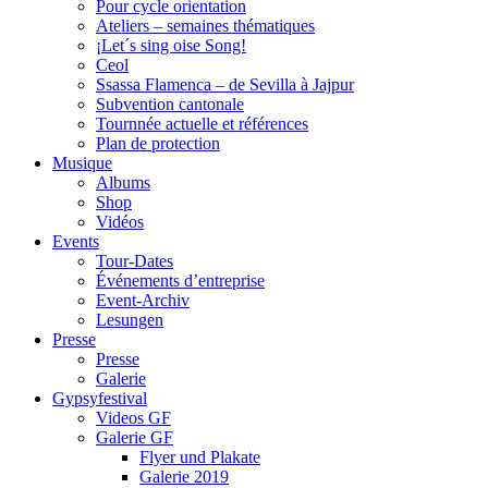
Pour cycle orientation
Ateliers – semaines thématiques
¡Let´s sing oise Song!
Ceol
Ssassa Flamenca – de Sevilla à Jajpur
Subvention cantonale
Tournnée actuelle et références
Plan de protection
Musique
Albums
Shop
Vidéos
Events
Tour-Dates
Événements d’entreprise
Event-Archiv
Lesungen
Presse
Presse
Galerie
Gypsyfestival
Videos GF
Galerie GF
Flyer und Plakate
Galerie 2019