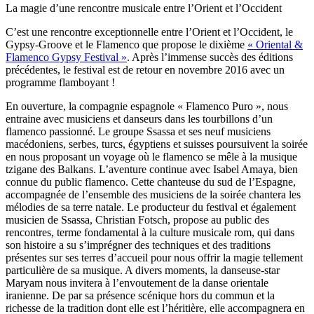
La magie d’une rencontre musicale entre l’Orient et l’Occident
C’est une rencontre exceptionnelle entre l’Orient et l’Occident, le
Gypsy-Groove et le Flamenco que propose le dixième
« Oriental &
Flamenco Gypsy Festival »
. Après l’immense succès des éditions
précédentes, le festival est de retour en novembre 2016 avec un
programme flamboyant !
En ouverture, la compagnie espagnole « Flamenco Puro », nous
entraine avec musiciens et danseurs dans les tourbillons d’un
flamenco passionné. Le groupe Ssassa et ses neuf musiciens
macédoniens, serbes, turcs, égyptiens et suisses poursuivent la soirée
en nous proposant un voyage où le flamenco se mêle à la musique
tzigane des Balkans. L’aventure continue avec Isabel Amaya, bien
connue du public flamenco. Cette chanteuse du sud de l’Espagne,
accompagnée de l’ensemble des musiciens de la soirée chantera les
mélodies de sa terre natale. Le producteur du festival et également
musicien de Ssassa, Christian Fotsch, propose au public des
rencontres, terme fondamental à la culture musicale rom, qui dans
son histoire a su s’imprégner des techniques et des traditions
présentes sur ses terres d’accueil pour nous offrir la magie tellement
particulière de sa musique. A divers moments, la danseuse-star
Maryam nous invitera à l’envoutement de la danse orientale
iranienne. De par sa présence scénique hors du commun et la
richesse de la tradition dont elle est l’héritière, elle accompagnera en