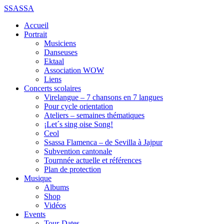
SSASSA
Accueil
Portrait
Musiciens
Danseuses
Ektaal
Association WOW
Liens
Concerts scolaires
Virelangue – 7 chansons en 7 langues
Pour cycle orientation
Ateliers – semaines thématiques
¡Let´s sing oise Song!
Ceol
Ssassa Flamenca – de Sevilla à Jajpur
Subvention cantonale
Tournnée actuelle et références
Plan de protection
Musique
Albums
Shop
Vidéos
Events
Tour-Dates