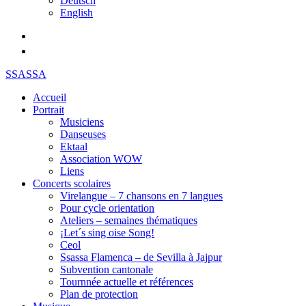
Deutsch
English
SSASSA
Accueil
Portrait
Musiciens
Danseuses
Ektaal
Association WOW
Liens
Concerts scolaires
Virelangue – 7 chansons en 7 langues
Pour cycle orientation
Ateliers – semaines thématiques
¡Let´s sing oise Song!
Ceol
Ssassa Flamenca – de Sevilla à Jajpur
Subvention cantonale
Tournnée actuelle et références
Plan de protection