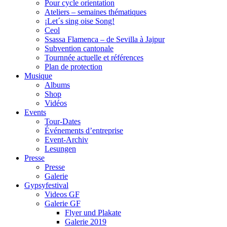
Pour cycle orientation
Ateliers – semaines thématiques
¡Let´s sing oise Song!
Ceol
Ssassa Flamenca – de Sevilla à Jajpur
Subvention cantonale
Tournnée actuelle et références
Plan de protection
Musique
Albums
Shop
Vidéos
Events
Tour-Dates
Événements d’entreprise
Event-Archiv
Lesungen
Presse
Presse
Galerie
Gypsyfestival
Videos GF
Galerie GF
Flyer und Plakate
Galerie 2019