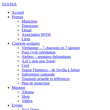
SSASSA
Accueil
Portrait
Musiciens
Danseuses
Ektaal
Association WOW
Liens
Concerts scolaires
Virelangue – 7 chansons en 7 langues
Pour cycle orientation
Ateliers – semaines thématiques
¡Let´s sing oise Song!
Ceol
Ssassa Flamenca – de Sevilla à Jajpur
Subvention cantonale
Tournnée actuelle et références
Plan de protection
Musique
Albums
Shop
Vidéos
Events
Tour-Dates