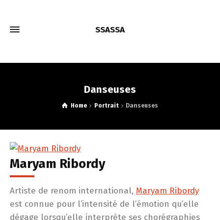
SSASSA
Danseuses
Home
Portrait
Danseuses
Maryam Ribordy
Artiste de renom international,
Maryam Ribordy
est connue pour l’intensité de l’émotion qu’elle
dégage lorsqu’elle interprète ses chorégraphies