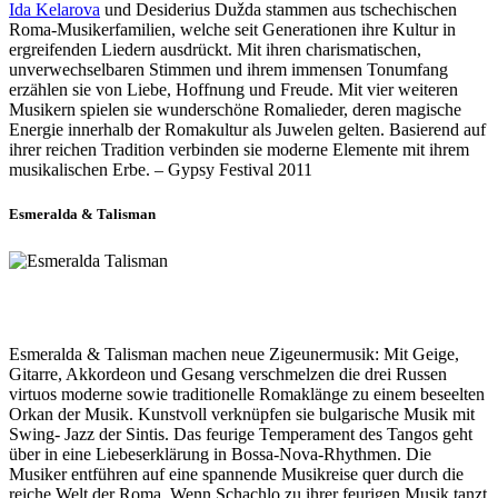
Ida Kelarova
und Desiderius Dužda stammen aus tschechischen
Roma-Musikerfamilien, welche seit Generationen ihre Kultur in
ergreifenden Liedern ausdrückt. Mit ihren charismatischen,
unverwechselbaren Stimmen und ihrem immensen Tonumfang
erzählen sie von Liebe, Hoffnung und Freude. Mit vier weiteren
Musikern spielen sie wunderschöne Romalieder, deren magische
Energie innerhalb der Romakultur als Juwelen gelten. Basierend auf
ihrer reichen Tradition verbinden sie moderne Elemente mit ihrem
musikalischen Erbe. – Gypsy Festival 2011
Esmeralda & Talisman
Esmeralda & Talisman machen neue Zigeunermusik: Mit Geige,
Gitarre, Akkordeon und Gesang verschmelzen die drei Russen
virtuos moderne sowie traditionelle Romaklänge zu einem beseelten
Orkan der Musik. Kunstvoll verknüpfen sie bulgarische Musik mit
Swing- Jazz der Sintis. Das feurige Temperament des Tangos geht
über in eine Liebeserklärung in Bossa-Nova-Rhythmen. Die
Musiker entführen auf eine spannende Musikreise quer durch die
reiche Welt der Roma. Wenn Schachlo zu ihrer feurigen Musik tanzt