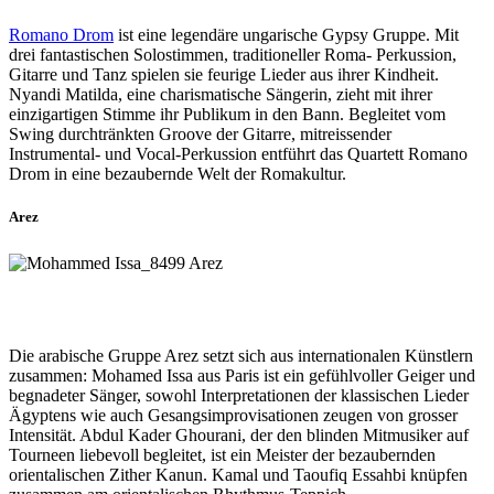
Romano Drom
ist eine legendäre ungarische Gypsy Gruppe. Mit
drei fantastischen Solostimmen, traditioneller Roma- Perkussion,
Gitarre und Tanz spielen sie feurige Lieder aus ihrer Kindheit.
Nyandi Matilda, eine charismatische Sängerin, zieht mit ihrer
einzigartigen Stimme ihr Publikum in den Bann. Begleitet vom
Swing durchtränkten Groove der Gitarre, mitreissender
Instrumental- und Vocal-Perkussion entführt das Quartett Romano
Drom in eine bezaubernde Welt der Romakultur.
Arez
Die arabische Gruppe Arez setzt sich aus internationalen Künstlern
zusammen: Mohamed Issa aus Paris ist ein gefühlvoller Geiger und
begnadeter Sänger, sowohl Interpretationen der klassischen Lieder
Ägyptens wie auch Gesangsimprovisationen zeugen von grosser
Intensität. Abdul Kader Ghourani, der den blinden Mitmusiker auf
Tourneen liebevoll begleitet, ist ein Meister der bezaubernden
orientalischen Zither Kanun. Kamal und Taoufiq Essahbi knüpfen