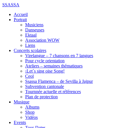
SSASSA
Accueil
Portrait
Musiciens
Danseuses
Ektaal
Association WOW
Liens
Concerts scolaires
Virelangue – 7 chansons en 7 langues
Pour cycle orientation
Ateliers – semaines thématiques
¡Let´s sing oise Song!
Ceol
Ssassa Flamenca – de Sevilla à Jajpur
Subvention cantonale
Tournnée actuelle et références
Plan de protection
Musique
Albums
Shop
Vidéos
Events
Tour-Dates