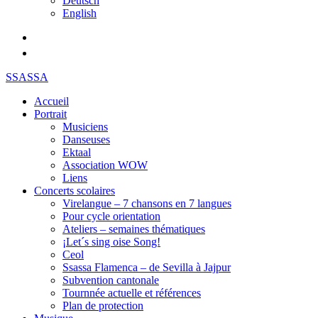
Deutsch
English
SSASSA
Accueil
Portrait
Musiciens
Danseuses
Ektaal
Association WOW
Liens
Concerts scolaires
Virelangue – 7 chansons en 7 langues
Pour cycle orientation
Ateliers – semaines thématiques
¡Let´s sing oise Song!
Ceol
Ssassa Flamenca – de Sevilla à Jajpur
Subvention cantonale
Tournnée actuelle et références
Plan de protection