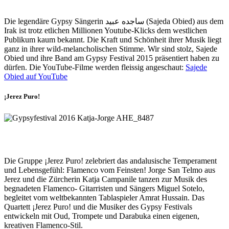
Die legendäre Gypsy Sängerin ساجده عبيد (Sajeda Obied) aus dem
Irak ist trotz etlichen Millionen Youtube-Klicks dem westlichen
Publikum kaum bekannt. Die Kraft und Schönheit ihrer Musik liegt
ganz in ihrer wild-melancholischen Stimme. Wir sind stolz, Sajede
Obied und ihre Band am Gypsy Festival 2015 präsentiert haben zu
dürfen. Die YouTube-Filme werden fleissig angeschaut:
Sajede
Obied auf YouTube
¡Jerez Puro!
Die Gruppe ¡Jerez Puro! zelebriert das andalusische Temperament
und Lebensgefühl: Flamenco vom Feinsten! Jorge San Telmo aus
Jerez und die Zürcherin Katja Campanile tanzen zur Musik des
begnadeten Flamenco- Gitarristen und Sängers Miguel Sotelo,
begleitet vom weltbekannten Tablaspieler Amrat Hussain. Das
Quartett ¡Jerez Puro! und die Musiker des Gypsy Festivals
entwickeln mit Oud, Trompete und Darabuka einen eigenen,
kreativen Flamenco-Stil.