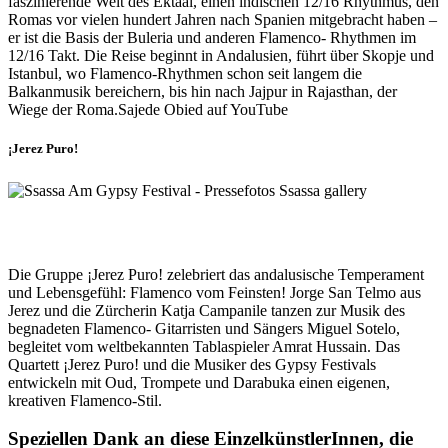
faszinierende Welt des Ektaal, einen indischen 12/16 Rhythmus, den
Romas vor vielen hundert Jahren nach Spanien mitgebracht haben –
er ist die Basis der Buleria und anderen Flamenco- Rhythmen im
12/16 Takt. Die Reise beginnt in Andalusien, führt über Skopje und
Istanbul, wo Flamenco-Rhythmen schon seit langem die
Balkanmusik bereichern, bis hin nach Jajpur in Rajasthan, der
Wiege der Roma.Sajede Obied auf YouTube
¡Jerez Puro!
Die Gruppe ¡Jerez Puro! zelebriert das andalusische Temperament
und Lebensgefühl: Flamenco vom Feinsten! Jorge San Telmo aus
Jerez und die Zürcherin Katja Campanile tanzen zur Musik des
begnadeten Flamenco- Gitarristen und Sängers Miguel Sotelo,
begleitet vom weltbekannten Tablaspieler Amrat Hussain. Das
Quartett ¡Jerez Puro! und die Musiker des Gypsy Festivals
entwickeln mit Oud, Trompete und Darabuka einen eigenen,
kreativen Flamenco-Stil.
Speziellen Dank an diese EinzelkünstlerInnen, die