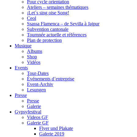
Pour cycle orientation
Ateliers – semaines thématiques
¡Let´s sing oise Song!
Ceol
Ssassa Flamenca – de Sevilla à Jajpur
Subvention cantonale
Tournnée actuelle et références
Plan de protection
Musique
Albums
Shop
Vidéos
Events
Tour-Dates
Événements d’entreprise
Event-Archiv
Lesungen
Presse
Presse
Galerie
Gypsyfestival
Videos GF
Galerie GF
Flyer und Plakate
Galerie 2019