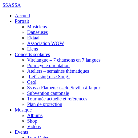
SSASSA
Accueil
Portrait
Musiciens
Danseuses
Ektaal
Association WOW
Liens
Concerts scolaires
Virelangue – 7 chansons en 7 langues
Pour cycle orientation
Ateliers – semaines thématiques
¡Let´s sing oise Song!
Ceol
Ssassa Flamenca – de Sevilla à Jajpur
Subvention cantonale
Tournnée actuelle et références
Plan de protection
Musique
Albums
Shop
Vidéos
Events
Tour-Dates