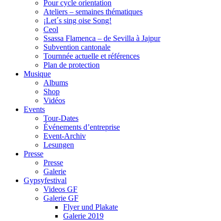
Pour cycle orientation
Ateliers – semaines thématiques
¡Let´s sing oise Song!
Ceol
Ssassa Flamenca – de Sevilla à Jajpur
Subvention cantonale
Tournnée actuelle et références
Plan de protection
Musique
Albums
Shop
Vidéos
Events
Tour-Dates
Événements d’entreprise
Event-Archiv
Lesungen
Presse
Presse
Galerie
Gypsyfestival
Videos GF
Galerie GF
Flyer und Plakate
Galerie 2019