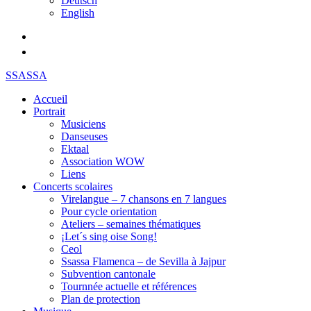
Deutsch
English
SSASSA
Accueil
Portrait
Musiciens
Danseuses
Ektaal
Association WOW
Liens
Concerts scolaires
Virelangue – 7 chansons en 7 langues
Pour cycle orientation
Ateliers – semaines thématiques
¡Let´s sing oise Song!
Ceol
Ssassa Flamenca – de Sevilla à Jajpur
Subvention cantonale
Tournnée actuelle et références
Plan de protection