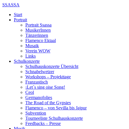
SSASSA
Start
Portrait
Portrait Ssassa
MusikerInnen
Tänzerinnen
Flamenco Ektaal
Musaik
Verein WOW
Links
Schulkonzerte
Schulhauskonzerte Übersicht
Schnabelwetzer
Workshops – Projekttage
Franzastisch
¡Let´s sing oise Song!
Ceol
Germanofolies
The Road of the Gypsies
Flamenco – von Sevilla bis Jajpur
Subvention
Tourneeliste Schulhauskonzerte
Feedbacks – Presse
Musik