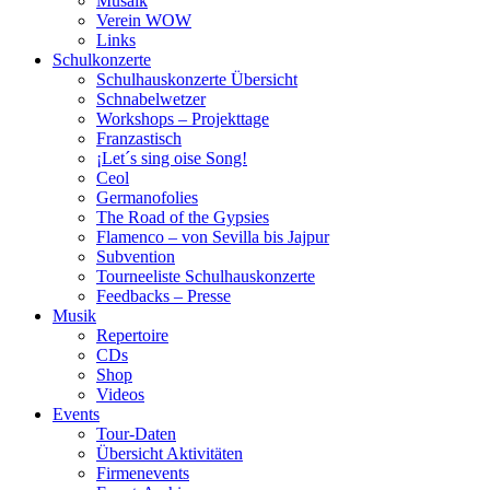
Musaik
Verein WOW
Links
Schulkonzerte
Schulhauskonzerte Übersicht
Schnabelwetzer
Workshops – Projekttage
Franzastisch
¡Let´s sing oise Song!
Ceol
Germanofolies
The Road of the Gypsies
Flamenco – von Sevilla bis Jajpur
Subvention
Tourneeliste Schulhauskonzerte
Feedbacks – Presse
Musik
Repertoire
CDs
Shop
Videos
Events
Tour-Daten
Übersicht Aktivitäten
Firmenevents