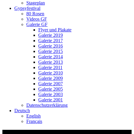
Stageplan
Gypsyfestival
80 Rosen
Videos GF
Galerie GF
Flyer und Plakate
Galerie 2019
Galerie 2017
Galerie 2016
Galerie 2015
Galerie 2014
Galerie 2013
Galerie 2011
Galerie 2010
Galerie 2009
Galerie 2007
Galerie 2005
Galerie 2003
Galerie 2001
Datenschutzerklärung
Deutsch
English
Français
01 Le francais, c est pas trop dur