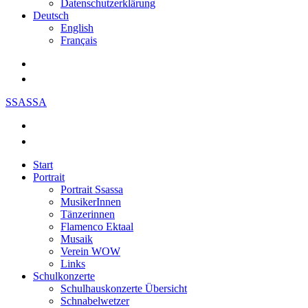
Datenschutzerklärung
Deutsch
English
Français
SSASSA
Start
Portrait
Portrait Ssassa
MusikerInnen
Tänzerinnen
Flamenco Ektaal
Musaik
Verein WOW
Links
Schulkonzerte
Schulhauskonzerte Übersicht
Schnabelwetzer