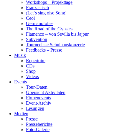
Workshops – Projekttage
Franzastisch
¡Let´s sing oise Song!
Ceol
Germanofolies
The Road of the Gypsies
Flamenco – von Sevilla bis Jajpur
Subvention
Tourneeliste Schulhauskonzerte
Feedbacks – Presse
Musik
Repertoire
CDs
Shop
Videos
Events
Tour-Daten
Übersicht Aktivitäten
Firmenevents
Event-Archiv
Lesungen
Medien
Presse
Presseberichte
Foto-Galerie