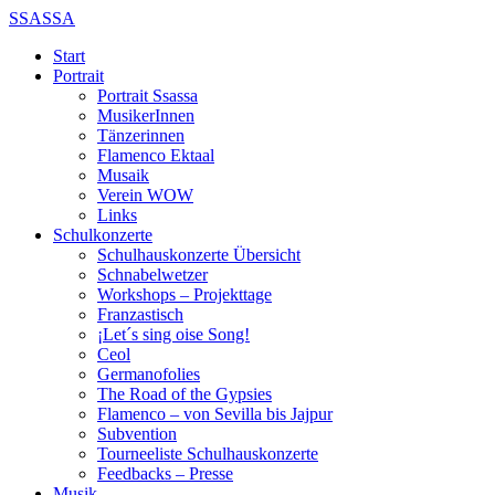
SSASSA
Start
Portrait
Portrait Ssassa
MusikerInnen
Tänzerinnen
Flamenco Ektaal
Musaik
Verein WOW
Links
Schulkonzerte
Schulhauskonzerte Übersicht
Schnabelwetzer
Workshops – Projekttage
Franzastisch
¡Let´s sing oise Song!
Ceol
Germanofolies
The Road of the Gypsies
Flamenco – von Sevilla bis Jajpur
Subvention
Tourneeliste Schulhauskonzerte
Feedbacks – Presse
Musik