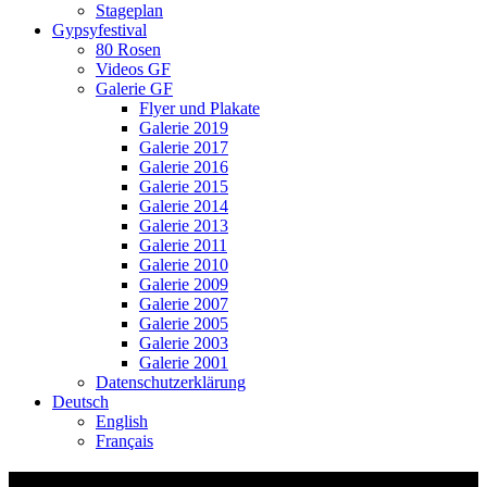
Stageplan
Gypsyfestival
80 Rosen
Videos GF
Galerie GF
Flyer und Plakate
Galerie 2019
Galerie 2017
Galerie 2016
Galerie 2015
Galerie 2014
Galerie 2013
Galerie 2011
Galerie 2010
Galerie 2009
Galerie 2007
Galerie 2005
Galerie 2003
Galerie 2001
Datenschutzerklärung
Deutsch
English
Français
Workshops