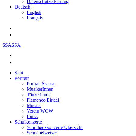
Datenschutzerklärung
Deutsch
English
Français
SSASSA
Start
Portrait
Portrait Ssassa
MusikerInnen
Tänzerinnen
Flamenco Ektaal
Musaik
Verein WOW
Links
Schulkonzerte
Schulhauskonzerte Übersicht
Schnabelwetzer