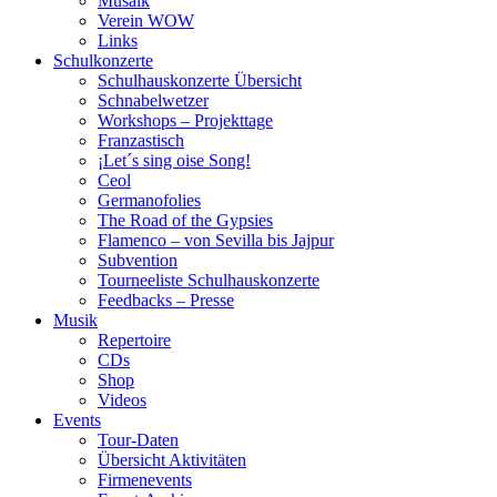
Musaik
Verein WOW
Links
Schulkonzerte
Schulhauskonzerte Übersicht
Schnabelwetzer
Workshops – Projekttage
Franzastisch
¡Let´s sing oise Song!
Ceol
Germanofolies
The Road of the Gypsies
Flamenco – von Sevilla bis Jajpur
Subvention
Tourneeliste Schulhauskonzerte
Feedbacks – Presse
Musik
Repertoire
CDs
Shop
Videos
Events
Tour-Daten
Übersicht Aktivitäten
Firmenevents