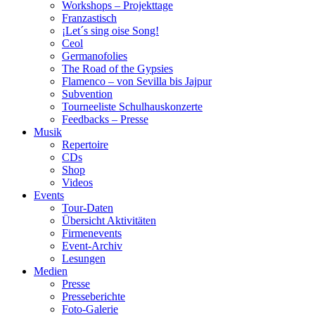
Workshops – Projekttage
Franzastisch
¡Let´s sing oise Song!
Ceol
Germanofolies
The Road of the Gypsies
Flamenco – von Sevilla bis Jajpur
Subvention
Tourneeliste Schulhauskonzerte
Feedbacks – Presse
Musik
Repertoire
CDs
Shop
Videos
Events
Tour-Daten
Übersicht Aktivitäten
Firmenevents
Event-Archiv
Lesungen
Medien
Presse
Presseberichte
Foto-Galerie