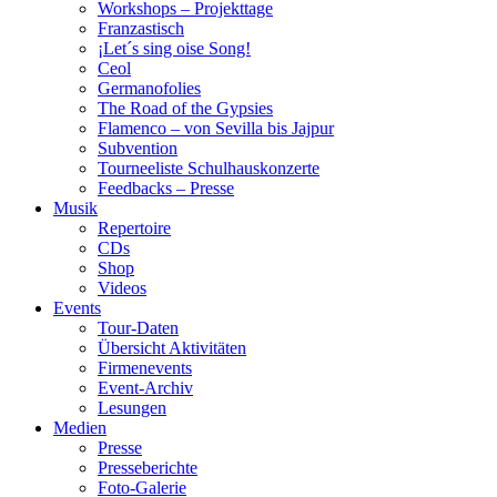
Workshops – Projekttage
Franzastisch
¡Let´s sing oise Song!
Ceol
Germanofolies
The Road of the Gypsies
Flamenco – von Sevilla bis Jajpur
Subvention
Tourneeliste Schulhauskonzerte
Feedbacks – Presse
Musik
Repertoire
CDs
Shop
Videos
Events
Tour-Daten
Übersicht Aktivitäten
Firmenevents
Event-Archiv
Lesungen
Medien
Presse
Presseberichte
Foto-Galerie