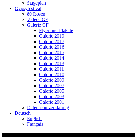
Stageplan
Gypsyfestival
80 Rosen
Videos GF
Galerie GF
Flyer und Plakate
Galerie 2019
Galerie 2017
Galerie 2016
Galerie 2015
Galerie 2014
Galerie 2013
Galerie 2011
Galerie 2010
Galerie 2009
Galerie 2007
Galerie 2005
Galerie 2003
Galerie 2001
Datenschutzerklärung
Deutsch
English
Français
Balken 2e