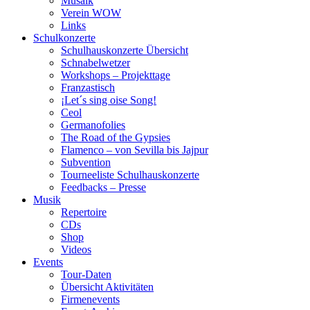
Musaik
Verein WOW
Links
Schulkonzerte
Schulhauskonzerte Übersicht
Schnabelwetzer
Workshops – Projekttage
Franzastisch
¡Let´s sing oise Song!
Ceol
Germanofolies
The Road of the Gypsies
Flamenco – von Sevilla bis Jajpur
Subvention
Tourneeliste Schulhauskonzerte
Feedbacks – Presse
Musik
Repertoire
CDs
Shop
Videos
Events
Tour-Daten
Übersicht Aktivitäten
Firmenevents