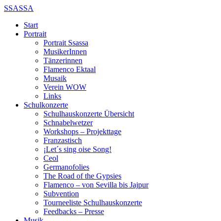
SSASSA
Start
Portrait
Portrait Ssassa
MusikerInnen
Tänzerinnen
Flamenco Ektaal
Musaik
Verein WOW
Links
Schulkonzerte
Schulhauskonzerte Übersicht
Schnabelwetzer
Workshops – Projekttage
Franzastisch
¡Let´s sing oise Song!
Ceol
Germanofolies
The Road of the Gypsies
Flamenco – von Sevilla bis Jajpur
Subvention
Tourneeliste Schulhauskonzerte
Feedbacks – Presse
Musik