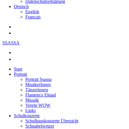
Datenschutzerklärung
Deutsch
English
Français
SSASSA
Start
Portrait
Portrait Ssassa
MusikerInnen
Tänzerinnen
Flamenco Ektaal
Musaik
Verein WOW
Links
Schulkonzerte
Schulhauskonzerte Übersicht
Schnabelwetzer