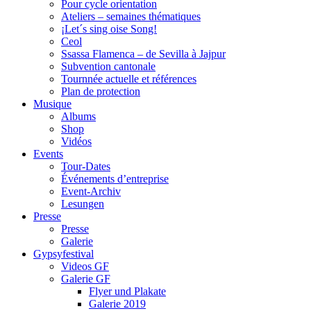
Pour cycle orientation
Ateliers – semaines thématiques
¡Let´s sing oise Song!
Ceol
Ssassa Flamenca – de Sevilla à Jajpur
Subvention cantonale
Tournnée actuelle et références
Plan de protection
Musique
Albums
Shop
Vidéos
Events
Tour-Dates
Événements d’entreprise
Event-Archiv
Lesungen
Presse
Presse
Galerie
Gypsyfestival
Videos GF
Galerie GF
Flyer und Plakate
Galerie 2019