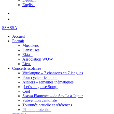
Deutsch
English
SSASSA
Accueil
Portrait
Musiciens
Danseuses
Ektaal
Association WOW
Liens
Concerts scolaires
Virelangue – 7 chansons en 7 langues
Pour cycle orientation
Ateliers – semaines thématiques
¡Let´s sing oise Song!
Ceol
Ssassa Flamenca – de Sevilla à Jajpur
Subvention cantonale
Tournnée actuelle et références
Plan de protection