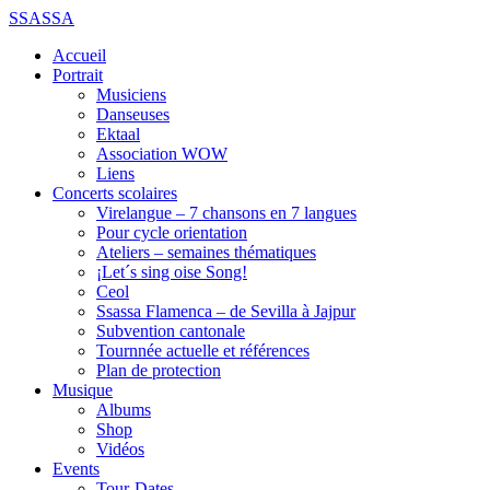
SSASSA
Accueil
Portrait
Musiciens
Danseuses
Ektaal
Association WOW
Liens
Concerts scolaires
Virelangue – 7 chansons en 7 langues
Pour cycle orientation
Ateliers – semaines thématiques
¡Let´s sing oise Song!
Ceol
Ssassa Flamenca – de Sevilla à Jajpur
Subvention cantonale
Tournnée actuelle et références
Plan de protection
Musique
Albums
Shop
Vidéos
Events
Tour-Dates