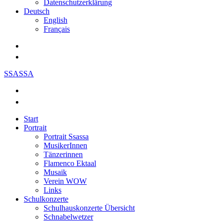
Datenschutzerklärung
Deutsch
English
Français
SSASSA
Start
Portrait
Portrait Ssassa
MusikerInnen
Tänzerinnen
Flamenco Ektaal
Musaik
Verein WOW
Links
Schulkonzerte
Schulhauskonzerte Übersicht
Schnabelwetzer