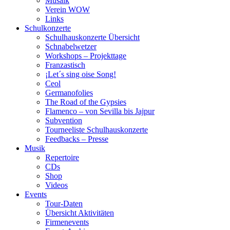
Musaik
Verein WOW
Links
Schulkonzerte
Schulhauskonzerte Übersicht
Schnabelwetzer
Workshops – Projekttage
Franzastisch
¡Let´s sing oise Song!
Ceol
Germanofolies
The Road of the Gypsies
Flamenco – von Sevilla bis Jajpur
Subvention
Tourneeliste Schulhauskonzerte
Feedbacks – Presse
Musik
Repertoire
CDs
Shop
Videos
Events
Tour-Daten
Übersicht Aktivitäten
Firmenevents