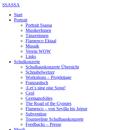
SSASSA
Start
Portrait
Portrait Ssassa
MusikerInnen
Tänzerinnen
Flamenco Ektaal
Musaik
Verein WOW
Links
Schulkonzerte
Schulhauskonzerte Übersicht
Schnabelwetzer
Workshops – Projekttage
Franzastisch
¡Let´s sing oise Song!
Ceol
Germanofolies
The Road of the Gypsies
Flamenco – von Sevilla bis Jajpur
Subvention
Tourneeliste Schulhauskonzerte
Feedbacks – Presse
Musik