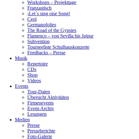
Workshops – Projekttage
Franzastisch
¡Let´s sing oise Song!
Ceol
Germanofolies
The Road of the Gypsies
Flamenco – von Sevilla bis Jajpur
Subvention
Tourneeliste Schulhauskonzerte
Feedbacks – Presse
Musik
Repertoire
CDs
Shop
Videos
Events
Tour-Daten
Übersicht Aktivitäten
Firmenevents
Event-Archiv
Lesungen
Medien
Presse
Presseberichte
Foto-Galerie