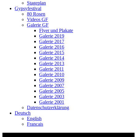
Stageplan
Gypsyfestival
80 Rosen
Videos GF
Galerie GF
Flyer und Plakate
Galerie 2019
Galerie 2017
Galerie 2016
Galerie 2015
Galerie 2014
Galerie 2013
Galerie 2011
Galerie 2010
Galerie 2009
Galerie 2007
Galerie 2005
Galerie 2003
Galerie 2001
Datenschutzerklärung
Deutsch
English
Français
Füür i de Vene – kids