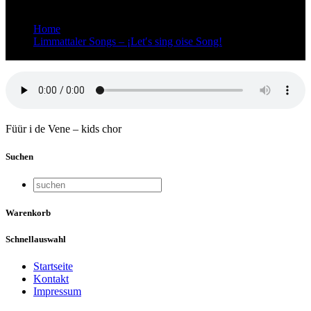
Home
Limmattaler Songs – ¡Let′s sing oise Song!
Füür i de Vene – kids
Füür i de Vene – kids chor
Suchen
Warenkorb
Schnellauswahl
Startseite
Kontakt
Impressum