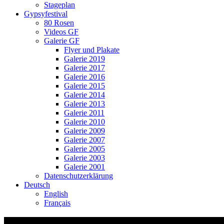
Stageplan
Gypsyfestival
80 Rosen
Videos GF
Galerie GF
Flyer und Plakate
Galerie 2019
Galerie 2017
Galerie 2016
Galerie 2015
Galerie 2014
Galerie 2013
Galerie 2011
Galerie 2010
Galerie 2009
Galerie 2007
Galerie 2005
Galerie 2003
Galerie 2001
Datenschutzerklärung
Deutsch
English
Français
5 EGS_Schriftzug_blau