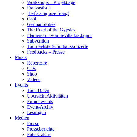
Workshops – Projekttage
Franzastisch
¡Let´s sing oise Song!
Ceol
Germanofolies
The Road of the Gypsies
Flamenco – von Sevilla bis Jajpur
Subvention
Tourneeliste Schulhauskonzerte
Feedbacks – Presse
Musik
Repertoire
CDs
Shop
Videos
Events
Tour-Daten
Übersicht Aktivitäten
Firmenevents
Event-Archiv
Lesungen
Medien
Presse
Presseberichte
Foto-Galerie