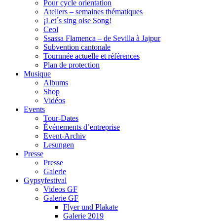
Pour cycle orientation
Ateliers – semaines thématiques
¡Let´s sing oise Song!
Ceol
Ssassa Flamenca – de Sevilla à Jajpur
Subvention cantonale
Tournnée actuelle et références
Plan de protection
Musique
Albums
Shop
Vidéos
Events
Tour-Dates
Événements d’entreprise
Event-Archiv
Lesungen
Presse
Presse
Galerie
Gypsyfestival
Videos GF
Galerie GF
Flyer und Plakate
Galerie 2019