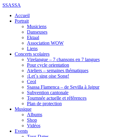
SSASSA
Accueil
Portrait
Musiciens
Danseuses
Ektaal
Association WOW
Liens
Concerts scolaires
Virelangue – 7 chansons en 7 langues
Pour cycle orientation
Ateliers – semaines thématiques
¡Let´s sing oise Song!
Ceol
Ssassa Flamenca – de Sevilla à Jajpur
Subvention cantonale
Tournnée actuelle et références
Plan de protection
Musique
Albums
Shop
Vidéos
Events
Tour-Dates