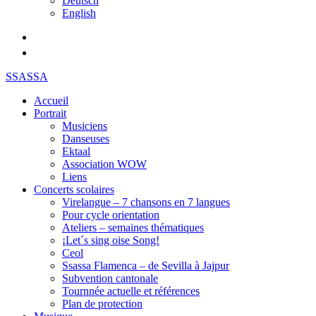
Deutsch
English
SSASSA
Accueil
Portrait
Musiciens
Danseuses
Ektaal
Association WOW
Liens
Concerts scolaires
Virelangue – 7 chansons en 7 langues
Pour cycle orientation
Ateliers – semaines thématiques
¡Let´s sing oise Song!
Ceol
Ssassa Flamenca – de Sevilla à Jajpur
Subvention cantonale
Tournnée actuelle et références
Plan de protection