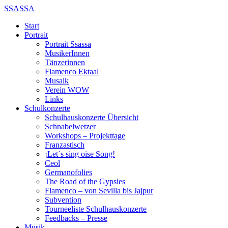
SSASSA
Start
Portrait
Portrait Ssassa
MusikerInnen
Tänzerinnen
Flamenco Ektaal
Musaik
Verein WOW
Links
Schulkonzerte
Schulhauskonzerte Übersicht
Schnabelwetzer
Workshops – Projekttage
Franzastisch
¡Let´s sing oise Song!
Ceol
Germanofolies
The Road of the Gypsies
Flamenco – von Sevilla bis Jajpur
Subvention
Tourneeliste Schulhauskonzerte
Feedbacks – Presse
Musik