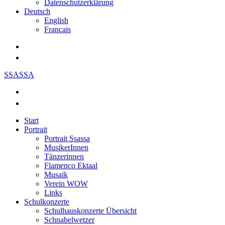
Datenschutzerklärung
Deutsch
English
Français
SSASSA
Start
Portrait
Portrait Ssassa
MusikerInnen
Tänzerinnen
Flamenco Ektaal
Musaik
Verein WOW
Links
Schulkonzerte
Schulhauskonzerte Übersicht
Schnabelwetzer