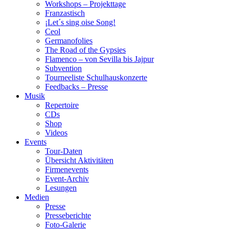
Workshops – Projekttage
Franzastisch
¡Let´s sing oise Song!
Ceol
Germanofolies
The Road of the Gypsies
Flamenco – von Sevilla bis Jajpur
Subvention
Tourneeliste Schulhauskonzerte
Feedbacks – Presse
Musik
Repertoire
CDs
Shop
Videos
Events
Tour-Daten
Übersicht Aktivitäten
Firmenevents
Event-Archiv
Lesungen
Medien
Presse
Presseberichte
Foto-Galerie