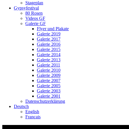
Stageplan
Gypsyfestival
80 Rosen
Videos GF
Galerie GF
Flyer und Plakate
Galerie 2019
Galerie 2017
Galerie 2016
Galerie 2015
Galerie 2014
Galerie 2013
Galerie 2011
Galerie 2010
Galerie 2009
Galerie 2007
Galerie 2005
Galerie 2003
Galerie 2001
Datenschutzerklärung
Deutsch
English
Français
_G5J5209