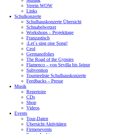
Musaik
Verein WOW
Links
Schulkonzerte
Schulhauskonzerte Übersicht
Schnabelwetzer
Workshops – Projekttage
Franzastisch
¡Let´s sing oise Song!
Ceol
Germanofolies
The Road of the Gypsies
Flamenco – von Sevilla bis Jajpur
Subvention
Tourneeliste Schulhauskonzerte
Feedbacks – Presse
Musik
Repertoire
CDs
Shop
Videos
Events
Tour-Daten
Übersicht Aktivitäten
Firmenevents