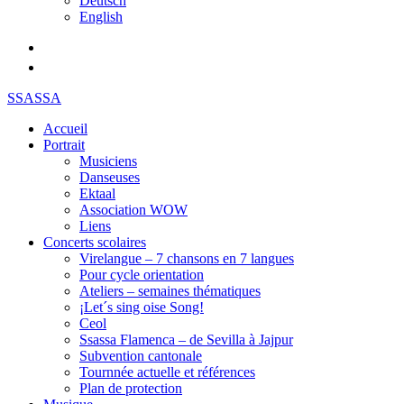
Deutsch
English
SSASSA
Accueil
Portrait
Musiciens
Danseuses
Ektaal
Association WOW
Liens
Concerts scolaires
Virelangue – 7 chansons en 7 langues
Pour cycle orientation
Ateliers – semaines thématiques
¡Let´s sing oise Song!
Ceol
Ssassa Flamenca – de Sevilla à Jajpur
Subvention cantonale
Tournnée actuelle et références
Plan de protection