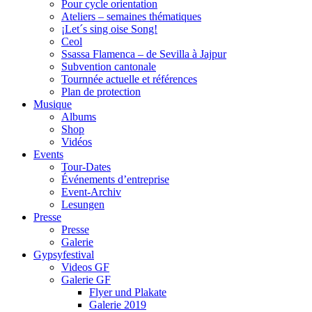
Pour cycle orientation
Ateliers – semaines thématiques
¡Let´s sing oise Song!
Ceol
Ssassa Flamenca – de Sevilla à Jajpur
Subvention cantonale
Tournnée actuelle et références
Plan de protection
Musique
Albums
Shop
Vidéos
Events
Tour-Dates
Événements d’entreprise
Event-Archiv
Lesungen
Presse
Presse
Galerie
Gypsyfestival
Videos GF
Galerie GF
Flyer und Plakate
Galerie 2019