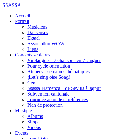
SSASSA
Accueil
Portrait
Musiciens
Danseuses
Ektaal
Association WOW
Liens
Concerts scolaires
Virelangue – 7 chansons en 7 langues
Pour cycle orientation
Ateliers – semaines thématiques
¡Let´s sing oise Song!
Ceol
Ssassa Flamenca – de Sevilla à Jajpur
Subvention cantonale
Tournnée actuelle et références
Plan de protection
Musique
Albums
Shop
Vidéos
Events
Tour-Dates