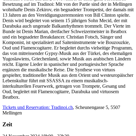
Besetzung auf im Tradinoi: Mit von der Partie sind der in Mellingen
wohnhafte Denis Zekirov, ein begnadeter Trompetist, der damals mit
13 Jahren an den Vereidigungszeremonien von Bill Clinton spielte.
Denis wird begleitet von seinem 15 jährigen Sohn Mecid, der mit
Darabuka auch ungerade Balkanrhythmen trommelt. Der Vierte im
Bunde ist Denis Marian, dreifacher Schweizermeister in Beatbox
und ein begnadeter Breakdancer. Christian Fotsch, Sänger und
Komponist, ist spezialisiert auf Saiteninstrumente wie Bouzouzkie,
Oud und Flamencogitarre. Er begleitet durchs vielseitige Programm,
das von mitreissender Gypsy-Musik aus der Türkei, des ehemaligen
Yugoslawiens, Griechenland, sowie Musik aus arabischen Ländern
reicht. Eigene Lieder in spanischer und portugiesischer Sprache
ergänzen die musikalische Reise. Die Synthese von virtuos
gespielter, traditioneller Musik aus dem Orient und westeuropäischer
Lebenskultur führt mit SSASSA zu einem musikalisch-
interkulturellen Feuerwerk, getragen von Trompete, Gesang und
Oud, begleitet mit Flamencogitarre, Darabuka und virtuosem
Beatbox.
Tickets und Reservation: Tradinoi.ch
, Scheunengasse 5, 5507
Mellingen
Zeit