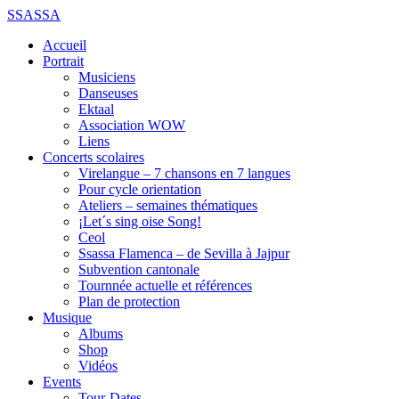
SSASSA
Accueil
Portrait
Musiciens
Danseuses
Ektaal
Association WOW
Liens
Concerts scolaires
Virelangue – 7 chansons en 7 langues
Pour cycle orientation
Ateliers – semaines thématiques
¡Let´s sing oise Song!
Ceol
Ssassa Flamenca – de Sevilla à Jajpur
Subvention cantonale
Tournnée actuelle et références
Plan de protection
Musique
Albums
Shop
Vidéos
Events
Tour-Dates