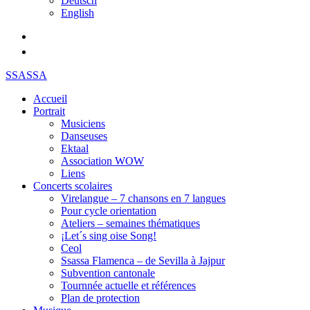
Deutsch
English
SSASSA
Accueil
Portrait
Musiciens
Danseuses
Ektaal
Association WOW
Liens
Concerts scolaires
Virelangue – 7 chansons en 7 langues
Pour cycle orientation
Ateliers – semaines thématiques
¡Let´s sing oise Song!
Ceol
Ssassa Flamenca – de Sevilla à Jajpur
Subvention cantonale
Tournnée actuelle et références
Plan de protection