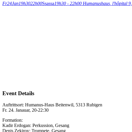
Fr
24
Jan
19h30
22h00
Ssassa
19h30 - 22h00
Humanushaus
, l'hôpital
Event Details
Auftrittsort: Humanus-Haus Beitenwil, 5313 Rubigen
Fr. 24. Janauar, 20-22:30
Formation:
Kadir Erdogan: Perkussion, Gesang
Denis Zekirov: Trompete, Gesang