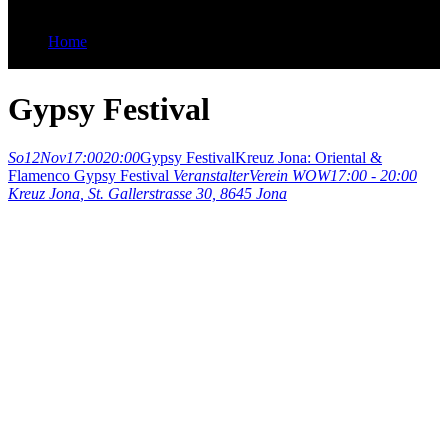
Home
Gypsy Festival
Gypsy Festival
So
12
Nov
17:00
20:00
Gypsy Festival
Kreuz Jona: Oriental &
Flamenco Gypsy Festival
Veranstalter
Verein WOW
17:00 - 20:00
Kreuz Jona
, St. Gallerstrasse 30, 8645 Jona