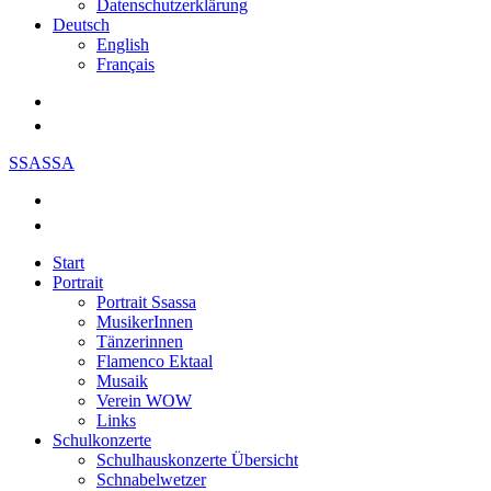
Datenschutzerklärung
Deutsch
English
Français
SSASSA
Start
Portrait
Portrait Ssassa
MusikerInnen
Tänzerinnen
Flamenco Ektaal
Musaik
Verein WOW
Links
Schulkonzerte
Schulhauskonzerte Übersicht
Schnabelwetzer