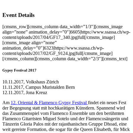
Event Details
[cmsms_row][cmsms_column data_width=”1/3″][cmsms_image
align=”none” animation_delay=”0″]6605|https://www.ssassa.ch/wp-
content/uploads/2017/04/GF17_340.jpg|full[/cmsms_image]
[cmsms_image align=”none”
animation_delay=”0″]6323|https://www.ssassa.ch/wp-
content/uploads/2017/02/GF_9124.jpg|full[/cmsms_image]
[/cmsms_column][cmsms_column data_width=”2/3″][cmsms_text]
Gypsy Festival 2017
10.11.2017, Volkshaus Zürich
11.11.2017, Campus Muristalden Bern
12.11.2017, Jona Kreuz
Am
12. Oriental & Flamenco Gypsy Festival
findet ein neues Fest
der Begegnung statt mit hochkarätigen Künstlern. Spannend wird
das Zusammenspiel vom Flamenco Ensemble um den berühmten
Flamenco Gitarristen Miguel Sotelo und der Flamencosängerin und
Tänzerin Gloria Palos mit der rajasthanischen Gruppe Dhoad, eine
weit gereiste Formation, die sogar für die Queen Elisabeth, für Mick