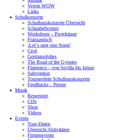
Musaik
Verein WOW
Links
Schulkonzerte
Schulhauskonzerte Übersicht
Schnabelwetzer
Workshops – Projekttage
Franzastisch
¡Let´s sing oise Song!
Ceol
Germanofolies
The Road of the Gypsies
Flamenco – von Sevilla bis Jajpur
Subvention
Tourneeliste Schulhauskonzerte
Feedbacks – Presse
Musik
Repertoire
CDs
Shop
Videos
Events
Tour-Daten
Übersicht Aktivitäten
Firmenevents