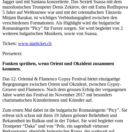
Jagger und mit Santana konzertierte. Das Sextett Ssassa mit dem
mazedonischen Trompeter Denis Zekirov, der mit Esma Redžepova
5 Jahre auf Welttournee war und mit der orientalischen Tänzerin
Mirjam Barakar, ist wichtiges Verbindungsglied zwischen den
verschiedenen Formationen. Als Highlight wird die bulgarische
Romasängerin “Picy” für Furore sorgen. Sie wird begleitet von 2
weiteren bulgarischen Musikern, sowie von Ssassa.
Tickets:
www.starticket.ch
Pressetext:
Funken sprühen, wenn Orient und Okzident zusammen
kommen.
Das 12. Oriental & Flamenco Gypsy Festival bietet einzigartige
Begegnungen zwischen Orient und Okzident, zwischen Gypsy-
Groove und Flamenco. Nach dem grossen Erfolg der vergangenen
Jahre wartet das Festival im November 2017 mit besonders
charismatischen Künstlerinnen und Künstler auf.
Zum ersten Mal dabei ist die bulgarische Romasängerin “Picy”. Sie
erfreut sich schon mit ihren 19 Jahren grösster Beliebtheit und
Bekanntheit im Balkan und in der Türkei. Sie wird begleitet vom
Trompeter “Daka” und von “Pele, ein sagenhaft virtuoser
Perkussionist, ebenfalls bulgarischer Roma, der weltweit auf