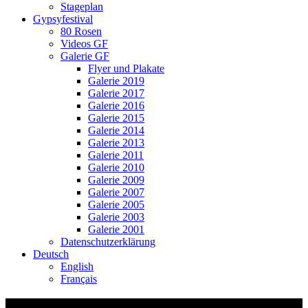
Stageplan
Gypsyfestival
80 Rosen
Videos GF
Galerie GF
Flyer und Plakate
Galerie 2019
Galerie 2017
Galerie 2016
Galerie 2015
Galerie 2014
Galerie 2013
Galerie 2011
Galerie 2010
Galerie 2009
Galerie 2007
Galerie 2005
Galerie 2003
Galerie 2001
Datenschutzerklärung
Deutsch
English
Français
Gypsy Festival