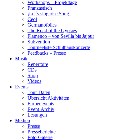
Workshops – Projekttage
Franzastisch
¡Let´s sing oise Song!
Ceol
Germanofolies
The Road of the Gypsies
Flamenco – von Sevilla bis Jajpur
Subvention
Tourneeliste Schulhauskonzerte
Feedbacks – Presse
Musik
Repertoire
CDs
Shop
Videos
Events
Tour-Daten
Übersicht Aktivitäten
Firmenevents
Event-Archiv
Lesungen
Medien
Presse
Presseberichte
Foto-Galerie