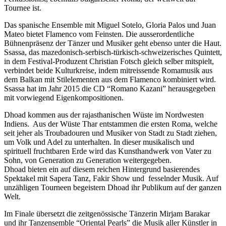
Tournee ist.
Das spanische Ensemble mit Miguel Sotelo, Gloria Palos und Juan
Mateo bietet Flamenco vom Feinsten. Die ausserordentliche
Bühnenpräsenz der Tänzer und Musiker geht ebenso unter die Haut.
Ssassa, das mazedonisch-serbisch-türkisch-schweizerisches Quintett,
in dem Festival-Produzent Christian Fotsch gleich selber mitspielt,
verbindet beide Kulturkreise, indem mitreissende Romamusik aus
dem Balkan mit Stilelementen aus dem Flamenco kombiniert wird.
Ssassa hat im Jahr 2015 die CD “Romano Kazani” herausgegeben
mit vorwiegend Eigenkompositionen.
Dhoad kommen aus der rajasthanischen Wüste im Nordwesten
Indiens. Aus der Wüste Thar entstammen die ersten Roma, welche
seit jeher als Troubadouren und Musiker von Stadt zu Stadt ziehen,
um Volk und Adel zu unterhalten. In dieser musikalisch und
spirituell fruchtbaren Erde wird das Kunsthandwerk von Vater zu
Sohn, von Generation zu Generation weitergegeben.
Dhoad bieten ein auf diesem reichen Hintergrund basierendes
Spektakel mit Sapera Tanz, Fakir Show und fesselnder Musik. Auf
unzähligen Tourneen begeistern Dhoad ihr Publikum auf der ganzen
Welt.
Im Finale übersetzt die zeitgenössische Tänzerin Mirjam Barakar
und ihr Tanzensemble “Oriental Pearls” die Musik aller Künstler in