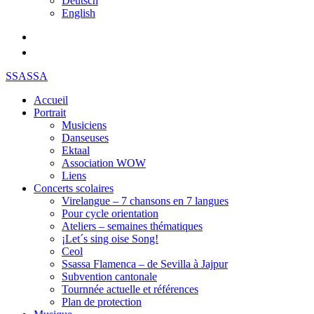
Deutsch
English
SSASSA
Accueil
Portrait
Musiciens
Danseuses
Ektaal
Association WOW
Liens
Concerts scolaires
Virelangue – 7 chansons en 7 langues
Pour cycle orientation
Ateliers – semaines thématiques
¡Let´s sing oise Song!
Ceol
Ssassa Flamenca – de Sevilla à Jajpur
Subvention cantonale
Tournnée actuelle et références
Plan de protection