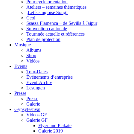
Pour cycle orientation
Ateliers – semaines thématiques
¡Let´s sing oise Song!
Ceol
Ssassa Flamenca – de Sevilla à Jajpur
Subvention cantonale
Tournnée actuelle et références
Plan de protection
Musique
Albums
Shop
Vidéos
Events
Tour-Dates
Événements d’entreprise
Event-Archiv
Lesungen
Presse
Presse
Galerie
Gypsyfestival
Videos GF
Galerie GF
Flyer und Plakate
Galerie 2019