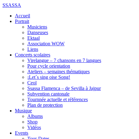
SSASSA
Accueil
Portrait
Musiciens
Danseuses
Ektaal
Association WOW
Liens
Concerts scolaires
Virelangue – 7 chansons en 7 langues
Pour cycle orientation
Ateliers – semaines thématiques
¡Let´s sing oise Song!
Ceol
Ssassa Flamenca – de Sevilla à Jajpur
Subvention cantonale
Tournnée actuelle et références
Plan de protection
Musique
Albums
Shop
Vidéos
Events
Tour-Dates