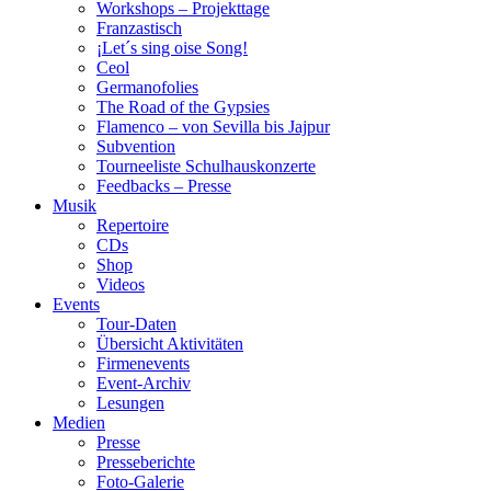
Workshops – Projekttage
Franzastisch
¡Let´s sing oise Song!
Ceol
Germanofolies
The Road of the Gypsies
Flamenco – von Sevilla bis Jajpur
Subvention
Tourneeliste Schulhauskonzerte
Feedbacks – Presse
Musik
Repertoire
CDs
Shop
Videos
Events
Tour-Daten
Übersicht Aktivitäten
Firmenevents
Event-Archiv
Lesungen
Medien
Presse
Presseberichte
Foto-Galerie