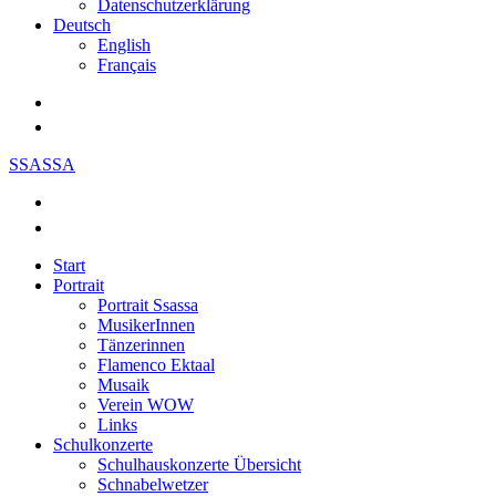
Datenschutzerklärung
Deutsch
English
Français
SSASSA
Start
Portrait
Portrait Ssassa
MusikerInnen
Tänzerinnen
Flamenco Ektaal
Musaik
Verein WOW
Links
Schulkonzerte
Schulhauskonzerte Übersicht
Schnabelwetzer