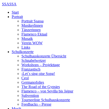
SSASSA
Start
Portrait
Portrait Ssassa
MusikerInnen
Tänzerinnen
Flamenco Ektaal
Musaik
Verein WOW
Links
Schulkonzerte
Schulhauskonzerte Übersicht
Schnabelwetzer
Workshops – Projekttage
Franzastisch
¡Let´s sing oise Song!
Ceol
Germanofolies
The Road of the Gypsies
Flamenco – von Sevilla bis Jajpur
Subvention
Tourneeliste Schulhauskonzerte
Feedbacks – Presse
Musik