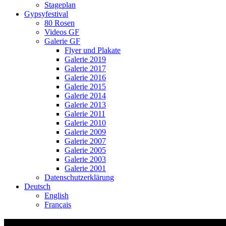
Stageplan
Gypsyfestival
80 Rosen
Videos GF
Galerie GF
Flyer und Plakate
Galerie 2019
Galerie 2017
Galerie 2016
Galerie 2015
Galerie 2014
Galerie 2013
Galerie 2011
Galerie 2010
Galerie 2009
Galerie 2007
Galerie 2005
Galerie 2003
Galerie 2001
Datenschutzerklärung
Deutsch
English
Français
83 Wolfmatt-Blues – Dietikon infos