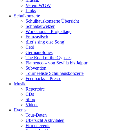
Musaik
Verein WOW
Links
Schulkonzerte
Schulhauskonzerte Übersicht
Schnabelwetzer
Workshops – Projekttage
Franzastisch
¡Let´s sing oise Song!
Ceol
Germanofolies
The Road of the Gypsies
Flamenco – von Sevilla bis Jajpur
Subvention
Tourneeliste Schulhauskonzerte
Feedbacks – Presse
Musik
Repertoire
CDs
Shop
Videos
Events
Tour-Daten
Übersicht Aktivitäten
Firmenevents