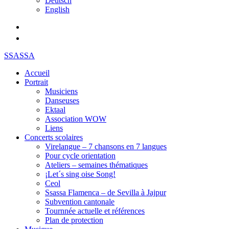
Deutsch
English
SSASSA
Accueil
Portrait
Musiciens
Danseuses
Ektaal
Association WOW
Liens
Concerts scolaires
Virelangue – 7 chansons en 7 langues
Pour cycle orientation
Ateliers – semaines thématiques
¡Let´s sing oise Song!
Ceol
Ssassa Flamenca – de Sevilla à Jajpur
Subvention cantonale
Tournnée actuelle et références
Plan de protection