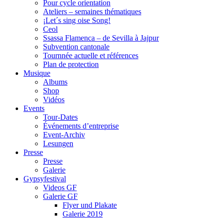
Pour cycle orientation
Ateliers – semaines thématiques
¡Let´s sing oise Song!
Ceol
Ssassa Flamenca – de Sevilla à Jajpur
Subvention cantonale
Tournnée actuelle et références
Plan de protection
Musique
Albums
Shop
Vidéos
Events
Tour-Dates
Événements d’entreprise
Event-Archiv
Lesungen
Presse
Presse
Galerie
Gypsyfestival
Videos GF
Galerie GF
Flyer und Plakate
Galerie 2019