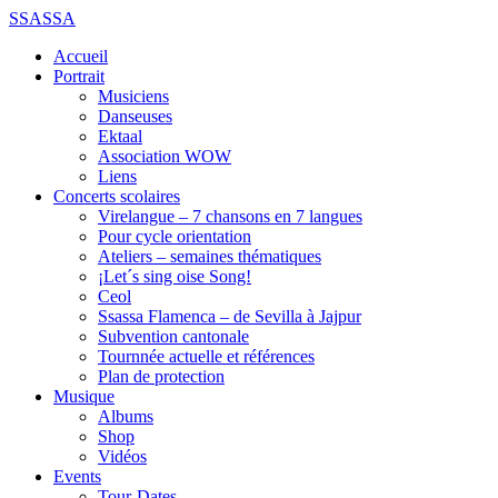
SSASSA
Accueil
Portrait
Musiciens
Danseuses
Ektaal
Association WOW
Liens
Concerts scolaires
Virelangue – 7 chansons en 7 langues
Pour cycle orientation
Ateliers – semaines thématiques
¡Let´s sing oise Song!
Ceol
Ssassa Flamenca – de Sevilla à Jajpur
Subvention cantonale
Tournnée actuelle et références
Plan de protection
Musique
Albums
Shop
Vidéos
Events
Tour-Dates