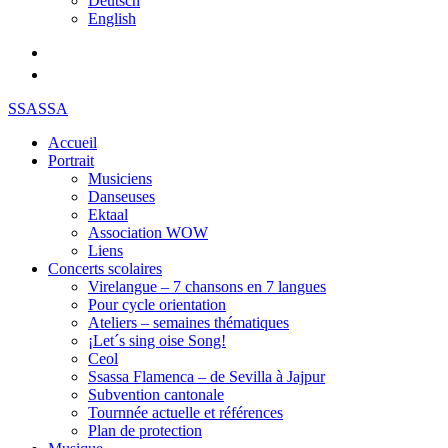
Deutsch
English
SSASSA
Accueil
Portrait
Musiciens
Danseuses
Ektaal
Association WOW
Liens
Concerts scolaires
Virelangue – 7 chansons en 7 langues
Pour cycle orientation
Ateliers – semaines thématiques
¡Let´s sing oise Song!
Ceol
Ssassa Flamenca – de Sevilla à Jajpur
Subvention cantonale
Tournnée actuelle et références
Plan de protection