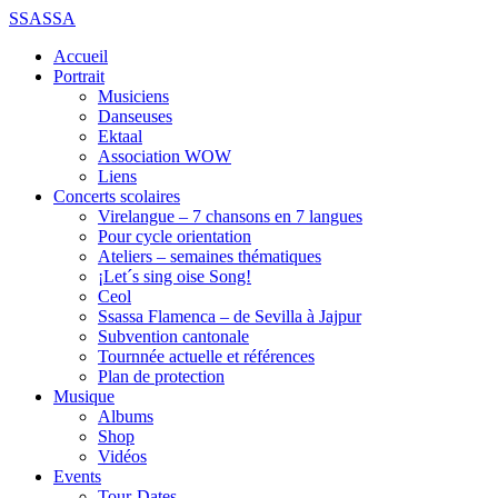
SSASSA
Accueil
Portrait
Musiciens
Danseuses
Ektaal
Association WOW
Liens
Concerts scolaires
Virelangue – 7 chansons en 7 langues
Pour cycle orientation
Ateliers – semaines thématiques
¡Let´s sing oise Song!
Ceol
Ssassa Flamenca – de Sevilla à Jajpur
Subvention cantonale
Tournnée actuelle et références
Plan de protection
Musique
Albums
Shop
Vidéos
Events
Tour-Dates