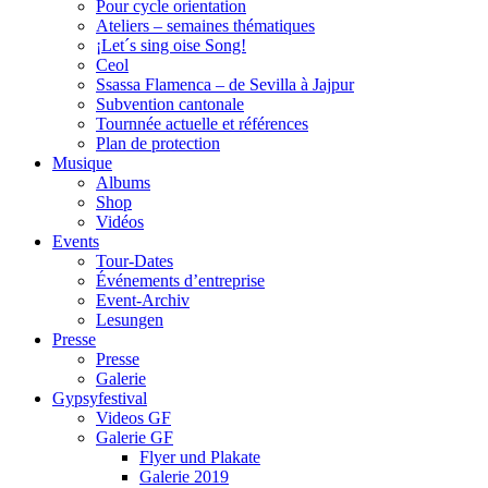
Pour cycle orientation
Ateliers – semaines thématiques
¡Let´s sing oise Song!
Ceol
Ssassa Flamenca – de Sevilla à Jajpur
Subvention cantonale
Tournnée actuelle et références
Plan de protection
Musique
Albums
Shop
Vidéos
Events
Tour-Dates
Événements d’entreprise
Event-Archiv
Lesungen
Presse
Presse
Galerie
Gypsyfestival
Videos GF
Galerie GF
Flyer und Plakate
Galerie 2019