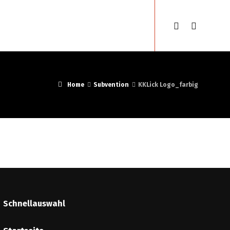
en
Gypsyfestival
Deutsch
Home
Subvention
KKLick Logo_farbig
Schnellauswahl