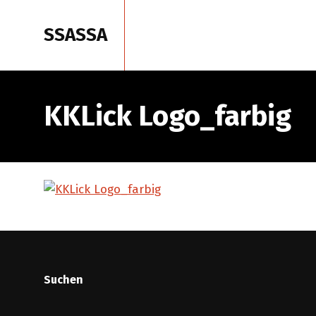
SSASSA
Start
P
KKLick Logo_farbig
Suchen