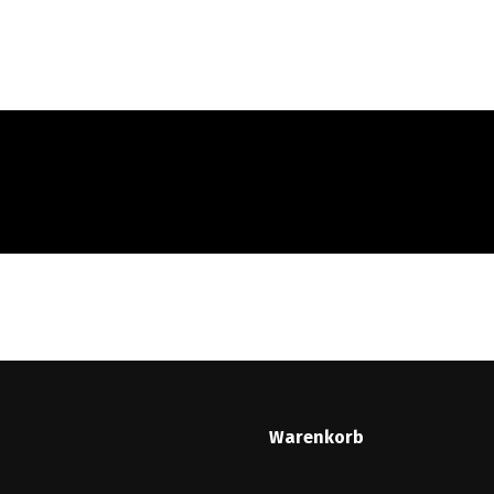
ortrait
Schulkonzerte
Musik
Events
Medi
Warenkorb