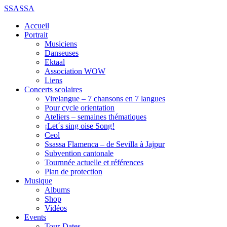
SSASSA
Accueil
Portrait
Musiciens
Danseuses
Ektaal
Association WOW
Liens
Concerts scolaires
Virelangue – 7 chansons en 7 langues
Pour cycle orientation
Ateliers – semaines thématiques
¡Let´s sing oise Song!
Ceol
Ssassa Flamenca – de Sevilla à Jajpur
Subvention cantonale
Tournnée actuelle et références
Plan de protection
Musique
Albums
Shop
Vidéos
Events
Tour-Dates