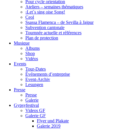
Pour cycle orientation
Ateliers – semaines thématiques
¡Let´s sing oise Song!
Ceol
Ssassa Flamenca – de Sevilla à Jajpur
Subvention cantonale
Tournnée actuelle et références
Plan de protection
Musique
Albums
Shop
Vidéos
Events
Tour-Dates
Événements d’entreprise
Event-Archiv
Lesungen
Presse
Presse
Galerie
Gypsyfestival
Videos GF
Galerie GF
Flyer und Plakate
Galerie 2019