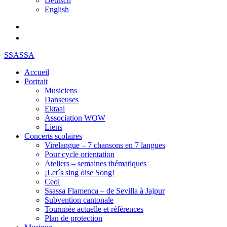
Deutsch
English
SSASSA
Accueil
Portrait
Musiciens
Danseuses
Ektaal
Association WOW
Liens
Concerts scolaires
Virelangue – 7 chansons en 7 langues
Pour cycle orientation
Ateliers – semaines thématiques
¡Let´s sing oise Song!
Ceol
Ssassa Flamenca – de Sevilla à Jajpur
Subvention cantonale
Tournnée actuelle et références
Plan de protection