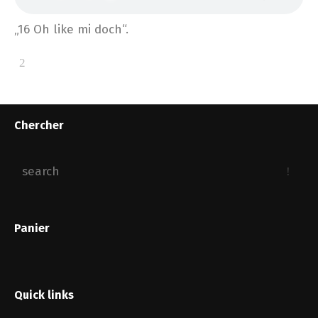
„16 Oh like mi doch“.
Chercher
Panier
Quick links