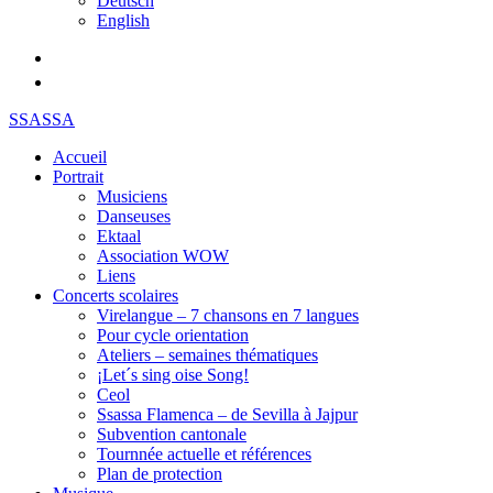
Deutsch
English
SSASSA
Accueil
Portrait
Musiciens
Danseuses
Ektaal
Association WOW
Liens
Concerts scolaires
Virelangue – 7 chansons en 7 langues
Pour cycle orientation
Ateliers – semaines thématiques
¡Let´s sing oise Song!
Ceol
Ssassa Flamenca – de Sevilla à Jajpur
Subvention cantonale
Tournnée actuelle et références
Plan de protection