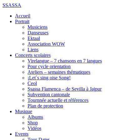
SSASSA
Accueil
Portrait
Musiciens
Danseuses
Ektaal
Association WOW
Liens
Concerts scolaires
Virelangue – 7 chansons en 7 langues
Pour cycle orientation
Ateliers – semaines thématiques
¡Let´s sing oise Song!
Ceol
Ssassa Flamenca – de Sevilla à Jajpur
Subvention cantonale
Tournnée actuelle et références
Plan de protection
Musique
Albums
Shop
Vidéos
Events
Tour-Dates