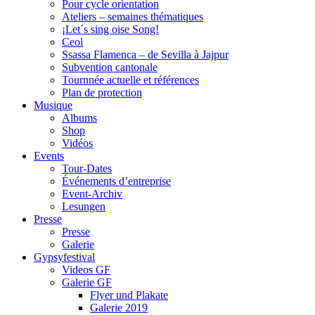
Pour cycle orientation
Ateliers – semaines thématiques
¡Let´s sing oise Song!
Ceol
Ssassa Flamenca – de Sevilla à Jajpur
Subvention cantonale
Tournnée actuelle et références
Plan de protection
Musique
Albums
Shop
Vidéos
Events
Tour-Dates
Événements d’entreprise
Event-Archiv
Lesungen
Presse
Presse
Galerie
Gypsyfestival
Videos GF
Galerie GF
Flyer und Plakate
Galerie 2019