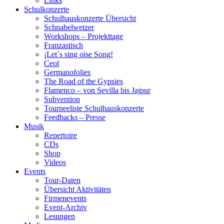
Links
Schulkonzerte
Schulhauskonzerte Übersicht
Schnabelwetzer
Workshops – Projekttage
Franzastisch
¡Let´s sing oise Song!
Ceol
Germanofolies
The Road of the Gypsies
Flamenco – von Sevilla bis Jajpur
Subvention
Tourneeliste Schulhauskonzerte
Feedbacks – Presse
Musik
Repertoire
CDs
Shop
Videos
Events
Tour-Daten
Übersicht Aktivitäten
Firmenevents
Event-Archiv
Lesungen