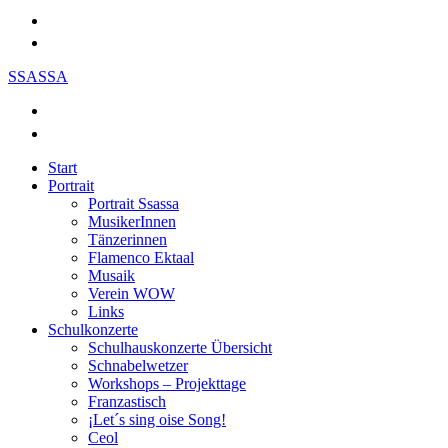
SSASSA
Start
Portrait
Portrait Ssassa
MusikerInnen
Tänzerinnen
Flamenco Ektaal
Musaik
Verein WOW
Links
Schulkonzerte
Schulhauskonzerte Übersicht
Schnabelwetzer
Workshops – Projekttage
Franzastisch
¡Let´s sing oise Song!
Ceol