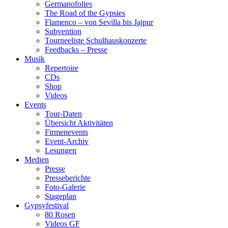
Germanofolies
The Road of the Gypsies
Flamenco – von Sevilla bis Jajpur
Subvention
Tourneeliste Schulhauskonzerte
Feedbacks – Presse
Musik
Repertoire
CDs
Shop
Videos
Events
Tour-Daten
Übersicht Aktivitäten
Firmenevents
Event-Archiv
Lesungen
Medien
Presse
Presseberichte
Foto-Galerie
Stageplan
Gypsyfestival
80 Rosen
Videos GF