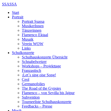
SSASSA
Start
Portrait
Portrait Ssassa
MusikerInnen
Tänzerinnen
Flamenco Ektaal
Musaik
Verein WOW
Links
Schulkonzerte
Schulhauskonzerte Übersicht
Schnabelwetzer
Workshops – Projekttage
Franzastisch
¡Let´s sing oise Song!
Ceol
Germanofolies
The Road of the Gypsies
Flamenco – von Sevilla bis Jajpur
Subvention
Tourneeliste Schulhauskonzerte
Feedbacks – Presse
Musik