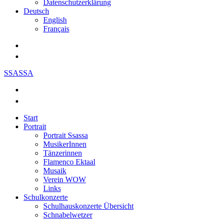
Datenschutzerklärung
Deutsch
English
Français
SSASSA
Start
Portrait
Portrait Ssassa
MusikerInnen
Tänzerinnen
Flamenco Ektaal
Musaik
Verein WOW
Links
Schulkonzerte
Schulhauskonzerte Übersicht
Schnabelwetzer