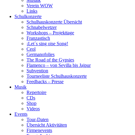
Musaik
Verein WOW
Links
Schulkonzerte
Schulhauskonzerte Übersicht
Schnabelwetzer
Workshops – Projekttage
Franzastisch
¡Let´s sing oise Song!
Ceol
Germanofolies
The Road of the Gypsies
Flamenco – von Sevilla bis Jajpur
Subvention
Tourneeliste Schulhauskonzerte
Feedbacks – Presse
Musik
Repertoire
CDs
Shop
Videos
Events
Tour-Daten
Übersicht Aktivitäten
Firmenevents