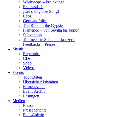
Workshops – Projekttage
Franzastisch
¡Let´s sing oise Song!
Ceol
Germanofolies
The Road of the Gypsies
Flamenco – von Sevilla bis Jajpur
Subvention
Tourneeliste Schulhauskonzerte
Feedbacks – Presse
Musik
Repertoire
CDs
Shop
Videos
Events
Tour-Daten
Übersicht Aktivitäten
Firmenevents
Event-Archiv
Lesungen
Medien
Presse
Presseberichte
Foto-Galerie