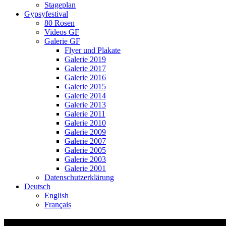
Stageplan
Gypsyfestival
80 Rosen
Videos GF
Galerie GF
Flyer und Plakate
Galerie 2019
Galerie 2017
Galerie 2016
Galerie 2015
Galerie 2014
Galerie 2013
Galerie 2011
Galerie 2010
Galerie 2009
Galerie 2007
Galerie 2005
Galerie 2003
Galerie 2001
Datenschutzerklärung
Deutsch
English
Français
sponsor6-1.png