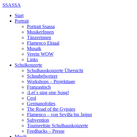
SSASSA
Start
Portrait
Portrait Ssassa
MusikerInnen
Tänzerinnen
Flamenco Ektaal
Musaik
Verein WOW
Links
Schulkonzerte
Schulhauskonzerte Übersicht
Schnabelwetzer
Workshops – Projekttage
Franzastisch
¡Let´s sing oise Song!
Ceol
Germanofolies
The Road of the Gypsies
Flamenco – von Sevilla bis Jajpur
Subvention
Tourneeliste Schulhauskonzerte
Feedbacks – Presse
Musik