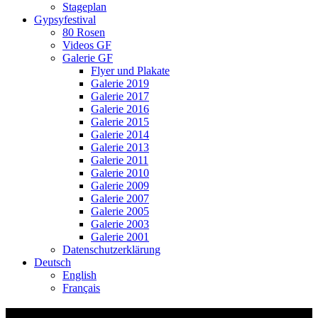
Stageplan
Gypsyfestival
80 Rosen
Videos GF
Galerie GF
Flyer und Plakate
Galerie 2019
Galerie 2017
Galerie 2016
Galerie 2015
Galerie 2014
Galerie 2013
Galerie 2011
Galerie 2010
Galerie 2009
Galerie 2007
Galerie 2005
Galerie 2003
Galerie 2001
Datenschutzerklärung
Deutsch
English
Français
Tourneeliste-Schulhauskonzerte-Ssassa