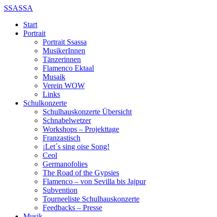
SSASSA
Start
Portrait
Portrait Ssassa
MusikerInnen
Tänzerinnen
Flamenco Ektaal
Musaik
Verein WOW
Links
Schulkonzerte
Schulhauskonzerte Übersicht
Schnabelwetzer
Workshops – Projekttage
Franzastisch
¡Let´s sing oise Song!
Ceol
Germanofolies
The Road of the Gypsies
Flamenco – von Sevilla bis Jajpur
Subvention
Tourneeliste Schulhauskonzerte
Feedbacks – Presse
Musik