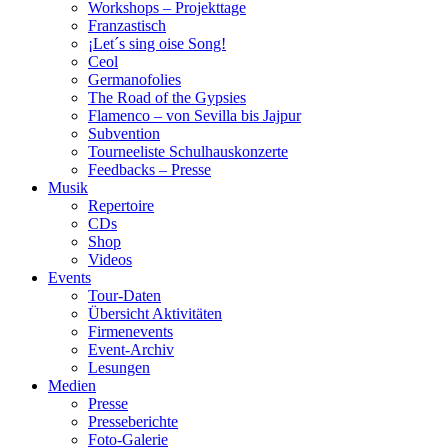
Workshops – Projekttage
Franzastisch
¡Let´s sing oise Song!
Ceol
Germanofolies
The Road of the Gypsies
Flamenco – von Sevilla bis Jajpur
Subvention
Tourneeliste Schulhauskonzerte
Feedbacks – Presse
Musik
Repertoire
CDs
Shop
Videos
Events
Tour-Daten
Übersicht Aktivitäten
Firmenevents
Event-Archiv
Lesungen
Medien
Presse
Presseberichte
Foto-Galerie