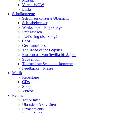
Musaik
Verein WOW
Links
Schulkonzerte
Schulhauskonzerte Übersicht
Schnabelwetzer
Workshops – Projekttage
Franzastisch
¡Let´s sing oise Song!
Ceol
Germanofolies
The Road of the Gypsies
Flamenco – von Sevilla bis Jajpur
Subvention
Tourneeliste Schulhauskonzerte
Feedbacks – Presse
Musik
Repertoire
CDs
Shop
Videos
Events
Tour-Daten
Übersicht Aktivitäten
Firmenevents