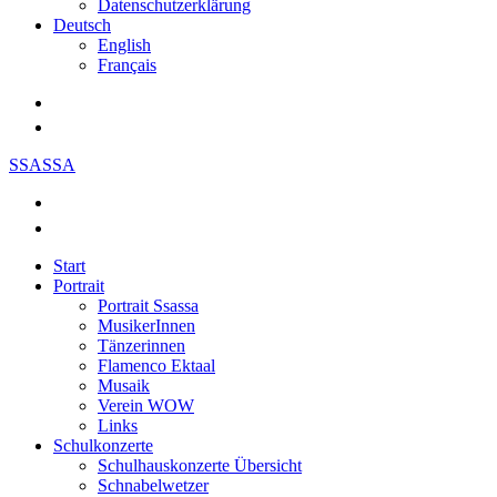
Datenschutzerklärung
Deutsch
English
Français
SSASSA
Start
Portrait
Portrait Ssassa
MusikerInnen
Tänzerinnen
Flamenco Ektaal
Musaik
Verein WOW
Links
Schulkonzerte
Schulhauskonzerte Übersicht
Schnabelwetzer