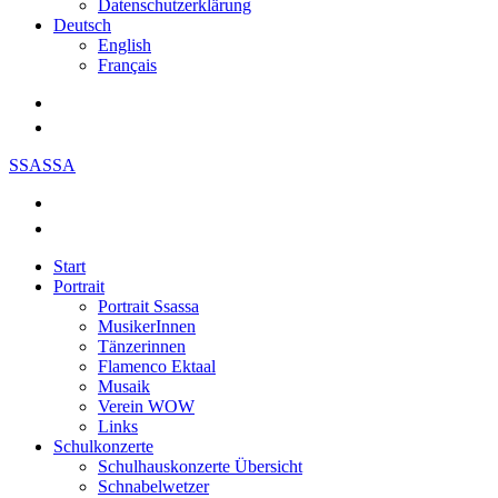
Datenschutzerklärung
Deutsch
English
Français
SSASSA
Start
Portrait
Portrait Ssassa
MusikerInnen
Tänzerinnen
Flamenco Ektaal
Musaik
Verein WOW
Links
Schulkonzerte
Schulhauskonzerte Übersicht
Schnabelwetzer