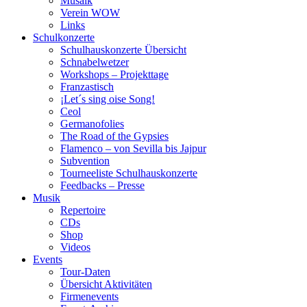
Musaik
Verein WOW
Links
Schulkonzerte
Schulhauskonzerte Übersicht
Schnabelwetzer
Workshops – Projekttage
Franzastisch
¡Let´s sing oise Song!
Ceol
Germanofolies
The Road of the Gypsies
Flamenco – von Sevilla bis Jajpur
Subvention
Tourneeliste Schulhauskonzerte
Feedbacks – Presse
Musik
Repertoire
CDs
Shop
Videos
Events
Tour-Daten
Übersicht Aktivitäten
Firmenevents