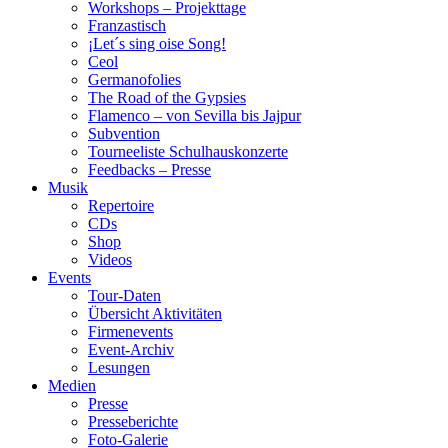
Workshops – Projekttage
Franzastisch
¡Let´s sing oise Song!
Ceol
Germanofolies
The Road of the Gypsies
Flamenco – von Sevilla bis Jajpur
Subvention
Tourneeliste Schulhauskonzerte
Feedbacks – Presse
Musik
Repertoire
CDs
Shop
Videos
Events
Tour-Daten
Übersicht Aktivitäten
Firmenevents
Event-Archiv
Lesungen
Medien
Presse
Presseberichte
Foto-Galerie