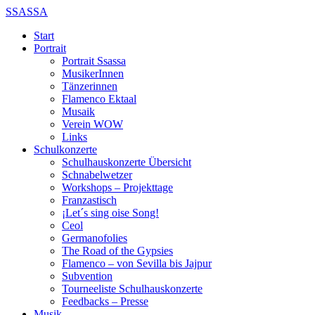
SSASSA
Start
Portrait
Portrait Ssassa
MusikerInnen
Tänzerinnen
Flamenco Ektaal
Musaik
Verein WOW
Links
Schulkonzerte
Schulhauskonzerte Übersicht
Schnabelwetzer
Workshops – Projekttage
Franzastisch
¡Let´s sing oise Song!
Ceol
Germanofolies
The Road of the Gypsies
Flamenco – von Sevilla bis Jajpur
Subvention
Tourneeliste Schulhauskonzerte
Feedbacks – Presse
Musik