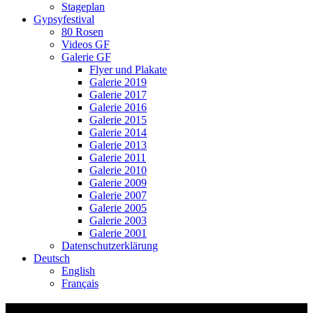
Stageplan
Gypsyfestival
80 Rosen
Videos GF
Galerie GF
Flyer und Plakate
Galerie 2019
Galerie 2017
Galerie 2016
Galerie 2015
Galerie 2014
Galerie 2013
Galerie 2011
Galerie 2010
Galerie 2009
Galerie 2007
Galerie 2005
Galerie 2003
Galerie 2001
Datenschutzerklärung
Deutsch
English
Français
Tourneeliste-Schulhauskonzerte-Ssassa