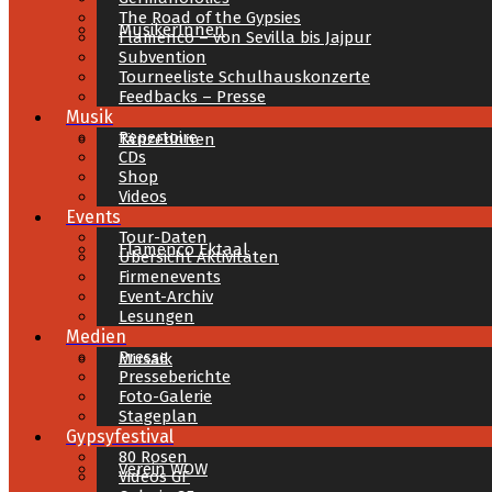
The Road of the Gypsies
MusikerInnen
Flamenco – von Sevilla bis Jajpur
Subvention
Tourneeliste Schulhauskonzerte
Feedbacks – Presse
Musik
Repertoire
Tänzerinnen
CDs
Shop
Videos
Events
Tour-Daten
Flamenco Ektaal
Übersicht Aktivitäten
Firmenevents
Event-Archiv
Lesungen
Medien
Presse
Musaik
Presseberichte
Foto-Galerie
Stageplan
Gypsyfestival
80 Rosen
Verein WOW
Videos GF