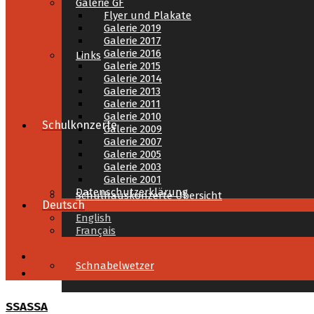
Galerie GF
Flyer und Plakate
Galerie 2019
Galerie 2017
Galerie 2016
Links
Galerie 2015
Galerie 2014
Galerie 2013
Galerie 2011
Galerie 2010
Schulkonzerte
Galerie 2009
Galerie 2007
Galerie 2005
Galerie 2003
Galerie 2001
Datenschutzerklärung
Schulhauskonzerte Übersicht
Deutsch
English
Français
Schnabelwetzer
SSASSA