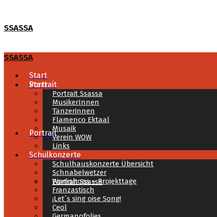
SSASSA
SSASSA
Start
Start
Portrait
Portrait Ssassa
MusikerInnen
Tänzerinnen
Flamenco Ektaal
Musaik
Portrait
Verein WOW
Links
Schulkonzerte
Schulhauskonzerte Übersicht
Schnabelwetzer
Workshops – Projekttage
Portrait Ssassa
Franzastisch
¡Let´s sing oise Song!
Ceol
Germanofolies