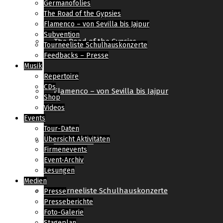
Germanofolies
The Road of the Gypsies
Flamenco – von Sevilla bis Jajpur
Subvention
The Road of the Gypsies
Tourneeliste Schulhauskonzerte
Feedbacks – Presse
Musik
Repertoire
CDs
Flamenco – von Sevilla bis Jajpur
Shop
Videos
Events
Tour-Daten
Übersicht Aktivitäten
Subvention
Firmenevents
Event-Archiv
Lesungen
Medien
Tourneeliste Schulhauskonzerte
Presse
Presseberichte
Foto-Galerie
Stageplan