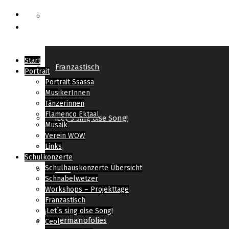
Workshops – Projekttage
Start
Franzastisch
Portrait
Portrait Ssassa
MusikerInnen
Tänzerinnen
Flamenco Ektaal
¡Let´s sing oise Song!
Musaik
Verein WOW
Links
Schulkonzerte
Schulhauskonzerte Übersicht
Ceol
Schnabelwetzer
Workshops – Projekttage
Franzastisch
¡Let´s sing oise Song!
Germanofolies
Ceol