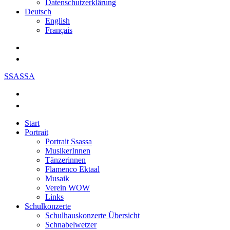
Datenschutzerklärung
Deutsch
English
Français
SSASSA
Start
Portrait
Portrait Ssassa
MusikerInnen
Tänzerinnen
Flamenco Ektaal
Musaik
Verein WOW
Links
Schulkonzerte
Schulhauskonzerte Übersicht
Schnabelwetzer