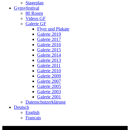
Stageplan
Gypsyfestival
80 Rosen
Videos GF
Galerie GF
Flyer und Plakate
Galerie 2019
Galerie 2017
Galerie 2016
Galerie 2015
Galerie 2014
Galerie 2013
Galerie 2011
Galerie 2010
Galerie 2009
Galerie 2007
Galerie 2005
Galerie 2003
Galerie 2001
Datenschutzerklärung
Deutsch
English
Français
Video-Vorschaubild: MRE-Demo.mp4