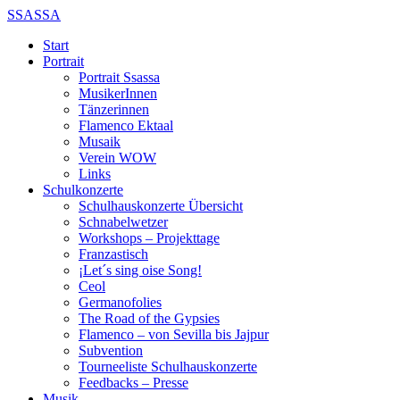
SSASSA
Start
Portrait
Portrait Ssassa
MusikerInnen
Tänzerinnen
Flamenco Ektaal
Musaik
Verein WOW
Links
Schulkonzerte
Schulhauskonzerte Übersicht
Schnabelwetzer
Workshops – Projekttage
Franzastisch
¡Let´s sing oise Song!
Ceol
Germanofolies
The Road of the Gypsies
Flamenco – von Sevilla bis Jajpur
Subvention
Tourneeliste Schulhauskonzerte
Feedbacks – Presse
Musik