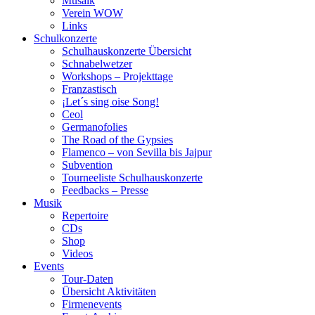
Musaik
Verein WOW
Links
Schulkonzerte
Schulhauskonzerte Übersicht
Schnabelwetzer
Workshops – Projekttage
Franzastisch
¡Let´s sing oise Song!
Ceol
Germanofolies
The Road of the Gypsies
Flamenco – von Sevilla bis Jajpur
Subvention
Tourneeliste Schulhauskonzerte
Feedbacks – Presse
Musik
Repertoire
CDs
Shop
Videos
Events
Tour-Daten
Übersicht Aktivitäten
Firmenevents