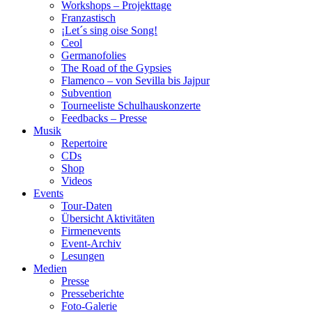
Workshops – Projekttage
Franzastisch
¡Let´s sing oise Song!
Ceol
Germanofolies
The Road of the Gypsies
Flamenco – von Sevilla bis Jajpur
Subvention
Tourneeliste Schulhauskonzerte
Feedbacks – Presse
Musik
Repertoire
CDs
Shop
Videos
Events
Tour-Daten
Übersicht Aktivitäten
Firmenevents
Event-Archiv
Lesungen
Medien
Presse
Presseberichte
Foto-Galerie