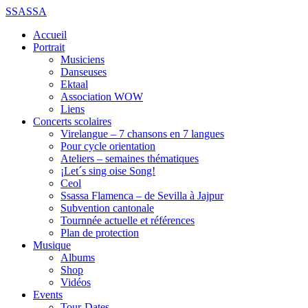
SSASSA
Accueil
Portrait
Musiciens
Danseuses
Ektaal
Association WOW
Liens
Concerts scolaires
Virelangue – 7 chansons en 7 langues
Pour cycle orientation
Ateliers – semaines thématiques
¡Let´s sing oise Song!
Ceol
Ssassa Flamenca – de Sevilla à Jajpur
Subvention cantonale
Tournnée actuelle et références
Plan de protection
Musique
Albums
Shop
Vidéos
Events
Tour-Dates