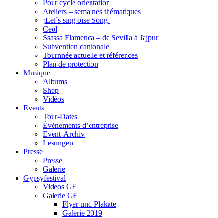
Pour cycle orientation
Ateliers – semaines thématiques
¡Let´s sing oise Song!
Ceol
Ssassa Flamenca – de Sevilla à Jajpur
Subvention cantonale
Tournnée actuelle et références
Plan de protection
Musique
Albums
Shop
Vidéos
Events
Tour-Dates
Événements d’entreprise
Event-Archiv
Lesungen
Presse
Presse
Galerie
Gypsyfestival
Videos GF
Galerie GF
Flyer und Plakate
Galerie 2019