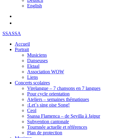
Deutsch
English
SSASSA
Accueil
Portrait
Musiciens
Danseuses
Ektaal
Association WOW
Liens
Concerts scolaires
Virelangue – 7 chansons en 7 langues
Pour cycle orientation
Ateliers – semaines thématiques
¡Let´s sing oise Song!
Ceol
Ssassa Flamenca – de Sevilla à Jajpur
Subvention cantonale
Tournnée actuelle et références
Plan de protection