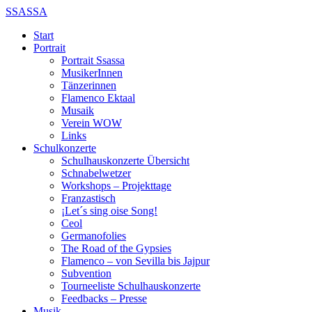
SSASSA
Start
Portrait
Portrait Ssassa
MusikerInnen
Tänzerinnen
Flamenco Ektaal
Musaik
Verein WOW
Links
Schulkonzerte
Schulhauskonzerte Übersicht
Schnabelwetzer
Workshops – Projekttage
Franzastisch
¡Let´s sing oise Song!
Ceol
Germanofolies
The Road of the Gypsies
Flamenco – von Sevilla bis Jajpur
Subvention
Tourneeliste Schulhauskonzerte
Feedbacks – Presse
Musik