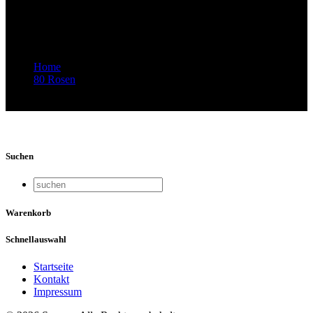
von Rroma, Sinti und Jenischen – 78
Jahre danach
Home
80 Rosen
Video-Vorschaubild: 77 ROSEN – Musik von Rroma, Sinti
und Jenischen – 78 Jahre danach
Suchen
Warenkorb
Schnellauswahl
Startseite
Kontakt
Impressum