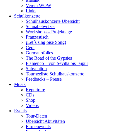
Musaik
Verein WOW
Links
Schulkonzerte
Schulhauskonzerte Übersicht
Schnabelwetzer
Workshops – Projekttage
Franzastisch
¡Let´s sing oise Song!
Ceol
Germanofolies
The Road of the Gypsies
Flamenco – von Sevilla bis Jajpur
Subvention
Tourneeliste Schulhauskonzerte
Feedbacks – Presse
Musik
Repertoire
CDs
Shop
Videos
Events
Tour-Daten
Übersicht Aktivitäten
Firmenevents