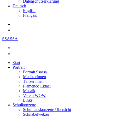
Datenschutzerklärung
Deutsch
English
Français
SSASSA
Start
Portrait
Portrait Ssassa
MusikerInnen
Tänzerinnen
Flamenco Ektaal
Musaik
Verein WOW
Links
Schulkonzerte
Schulhauskonzerte Übersicht
Schnabelwetzer