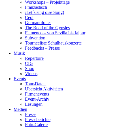
Workshops – Projekttage
Franzastisch
¡Let´s sing oise Song!
Ceol
Germanofolies
The Road of the Gypsies
Flamenco – von Sevilla bis Jajpur
Subvention
Tourneeliste Schulhauskonzerte
Feedbacks – Presse
Musik
Repertoire
CDs
Shop
Videos
Events
Tour-Daten
Übersicht Aktivitäten
Firmenevents
Event-Archiv
Lesungen
Medien
Presse
Presseberichte
Foto-Galerie