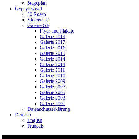
Stageplan
Gypsyfestival
80 Rosen
Videos GF
Galerie GF
Flyer und Plakate
Galerie 2019
Galerie 2017
Galerie 2016
Galerie 2015
Galerie 2014
Galerie 2013
Galerie 2011
Galerie 2010
Galerie 2009
Galerie 2007
Galerie 2005
Galerie 2003
Galerie 2001
Datenschutzerklärung
Deutsch
English
Français
Video-Vorschaubild: 77 ROSEN – Musik