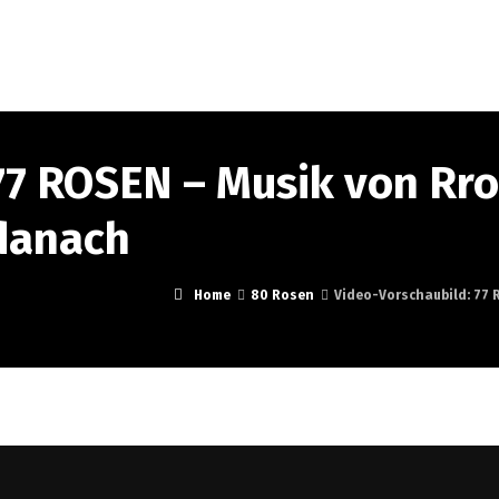
t
Concerts scolaires
Musique
Events
Pres
77 ROSEN – Musik von Rro
 danach
Home
80 Rosen
Video-Vorschaubild: 77 