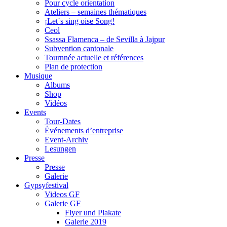
Pour cycle orientation
Ateliers – semaines thématiques
¡Let´s sing oise Song!
Ceol
Ssassa Flamenca – de Sevilla à Jajpur
Subvention cantonale
Tournnée actuelle et références
Plan de protection
Musique
Albums
Shop
Vidéos
Events
Tour-Dates
Événements d’entreprise
Event-Archiv
Lesungen
Presse
Presse
Galerie
Gypsyfestival
Videos GF
Galerie GF
Flyer und Plakate
Galerie 2019