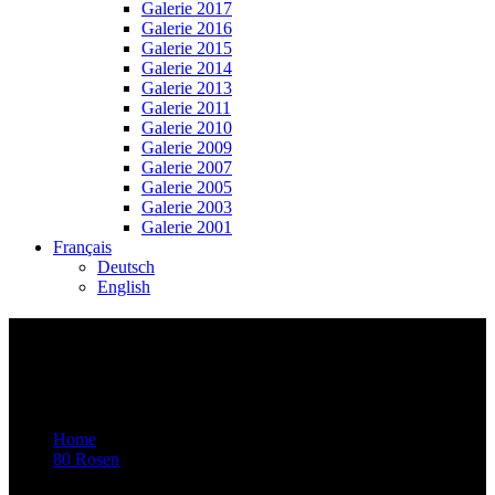
Galerie 2017
Galerie 2016
Galerie 2015
Galerie 2014
Galerie 2013
Galerie 2011
Galerie 2010
Galerie 2009
Galerie 2007
Galerie 2005
Galerie 2003
Galerie 2001
Français
Deutsch
English
Video-Vorschaubild: 75 ROSEN – Musik
von Rroma, Sinti und Jenischen – 75
Jahre danach
Home
80 Rosen
Video-Vorschaubild: 75 ROSEN – Musik von Rroma, Sinti