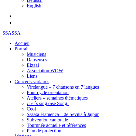
Deutsch
English
SSASSA
Accueil
Portrait
Musiciens
Danseuses
Ektaal
Association WOW
Liens
Concerts scolaires
Virelangue – 7 chansons en 7 langues
Pour cycle orientation
Ateliers – semaines thématiques
¡Let´s sing oise Song!
Ceol
Ssassa Flamenca – de Sevilla à Jajpur
Subvention cantonale
Tournnée actuelle et références
Plan de protection