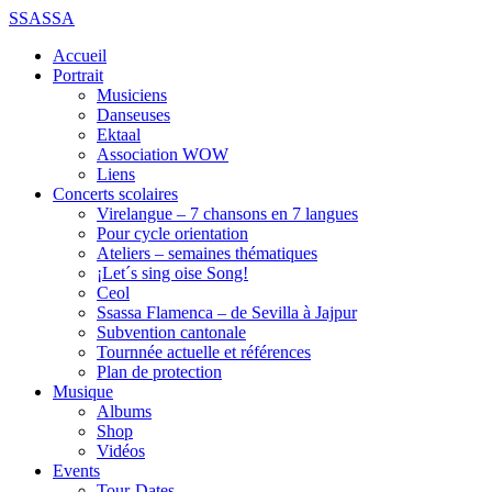
SSASSA
Accueil
Portrait
Musiciens
Danseuses
Ektaal
Association WOW
Liens
Concerts scolaires
Virelangue – 7 chansons en 7 langues
Pour cycle orientation
Ateliers – semaines thématiques
¡Let´s sing oise Song!
Ceol
Ssassa Flamenca – de Sevilla à Jajpur
Subvention cantonale
Tournnée actuelle et références
Plan de protection
Musique
Albums
Shop
Vidéos
Events
Tour-Dates