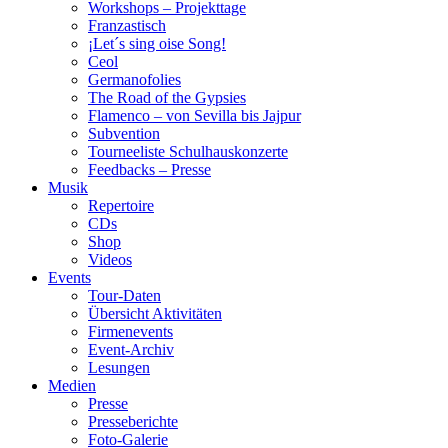
Workshops – Projekttage
Franzastisch
¡Let´s sing oise Song!
Ceol
Germanofolies
The Road of the Gypsies
Flamenco – von Sevilla bis Jajpur
Subvention
Tourneeliste Schulhauskonzerte
Feedbacks – Presse
Musik
Repertoire
CDs
Shop
Videos
Events
Tour-Daten
Übersicht Aktivitäten
Firmenevents
Event-Archiv
Lesungen
Medien
Presse
Presseberichte
Foto-Galerie