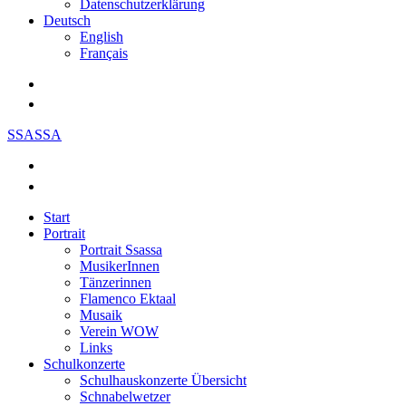
Datenschutzerklärung
Deutsch
English
Français
SSASSA
Start
Portrait
Portrait Ssassa
MusikerInnen
Tänzerinnen
Flamenco Ektaal
Musaik
Verein WOW
Links
Schulkonzerte
Schulhauskonzerte Übersicht
Schnabelwetzer