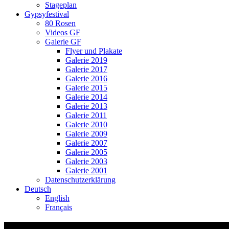
Stageplan
Gypsyfestival
80 Rosen
Videos GF
Galerie GF
Flyer und Plakate
Galerie 2019
Galerie 2017
Galerie 2016
Galerie 2015
Galerie 2014
Galerie 2013
Galerie 2011
Galerie 2010
Galerie 2009
Galerie 2007
Galerie 2005
Galerie 2003
Galerie 2001
Datenschutzerklärung
Deutsch
English
Français
Video-Vorschaubild: 75 ROSEN – Musik vo