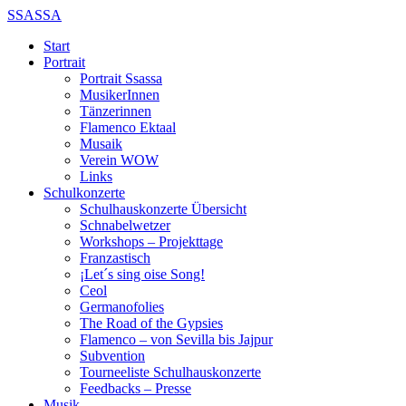
SSASSA
Start
Portrait
Portrait Ssassa
MusikerInnen
Tänzerinnen
Flamenco Ektaal
Musaik
Verein WOW
Links
Schulkonzerte
Schulhauskonzerte Übersicht
Schnabelwetzer
Workshops – Projekttage
Franzastisch
¡Let´s sing oise Song!
Ceol
Germanofolies
The Road of the Gypsies
Flamenco – von Sevilla bis Jajpur
Subvention
Tourneeliste Schulhauskonzerte
Feedbacks – Presse
Musik