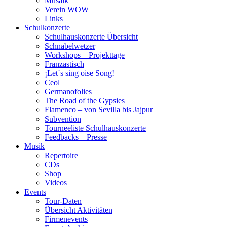
Musaik
Verein WOW
Links
Schulkonzerte
Schulhauskonzerte Übersicht
Schnabelwetzer
Workshops – Projekttage
Franzastisch
¡Let´s sing oise Song!
Ceol
Germanofolies
The Road of the Gypsies
Flamenco – von Sevilla bis Jajpur
Subvention
Tourneeliste Schulhauskonzerte
Feedbacks – Presse
Musik
Repertoire
CDs
Shop
Videos
Events
Tour-Daten
Übersicht Aktivitäten
Firmenevents