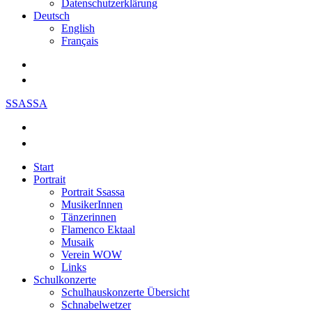
Datenschutzerklärung
Deutsch
English
Français
SSASSA
Start
Portrait
Portrait Ssassa
MusikerInnen
Tänzerinnen
Flamenco Ektaal
Musaik
Verein WOW
Links
Schulkonzerte
Schulhauskonzerte Übersicht
Schnabelwetzer