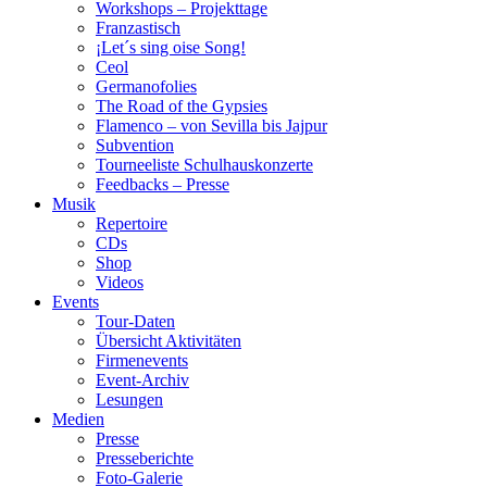
Workshops – Projekttage
Franzastisch
¡Let´s sing oise Song!
Ceol
Germanofolies
The Road of the Gypsies
Flamenco – von Sevilla bis Jajpur
Subvention
Tourneeliste Schulhauskonzerte
Feedbacks – Presse
Musik
Repertoire
CDs
Shop
Videos
Events
Tour-Daten
Übersicht Aktivitäten
Firmenevents
Event-Archiv
Lesungen
Medien
Presse
Presseberichte
Foto-Galerie