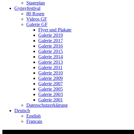
Stageplan
Gypsyfestival
80 Rosen
Videos GF
Galerie GF
Flyer und Plakate
Galerie 2019
Galerie 2017
Galerie 2016
Galerie 2015
Galerie 2014
Galerie 2013
Galerie 2011
Galerie 2010
Galerie 2009
Galerie 2007
Galerie 2005
Galerie 2003
Galerie 2001
Datenschutzerklärung
Deutsch
English
Français
Video-Vorschaubild: 75 ROSEN – Musik vo