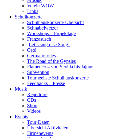
Musaik
Verein WOW
Links
Schulkonzerte
Schulhauskonzerte Übersicht
Schnabelwetzer
Workshops – Projekttage
Franzastisch
¡Let´s sing oise Song!
Ceol
Germanofolies
The Road of the Gypsies
Flamenco – von Sevilla bis Jajpur
Subvention
Tourneeliste Schulhauskonzerte
Feedbacks – Presse
Musik
Repertoire
CDs
Shop
Videos
Events
Tour-Daten
Übersicht Aktivitäten
Firmenevents