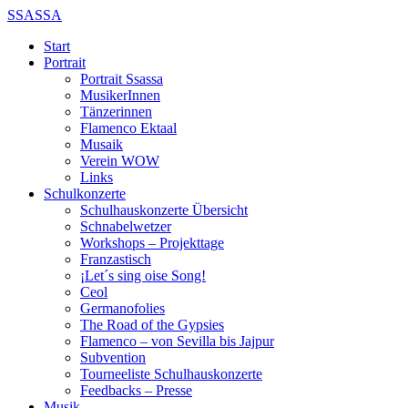
SSASSA
Start
Portrait
Portrait Ssassa
MusikerInnen
Tänzerinnen
Flamenco Ektaal
Musaik
Verein WOW
Links
Schulkonzerte
Schulhauskonzerte Übersicht
Schnabelwetzer
Workshops – Projekttage
Franzastisch
¡Let´s sing oise Song!
Ceol
Germanofolies
The Road of the Gypsies
Flamenco – von Sevilla bis Jajpur
Subvention
Tourneeliste Schulhauskonzerte
Feedbacks – Presse
Musik