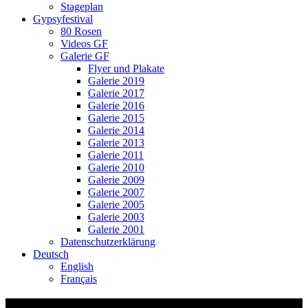
Stageplan
Gypsyfestival
80 Rosen
Videos GF
Galerie GF
Flyer und Plakate
Galerie 2019
Galerie 2017
Galerie 2016
Galerie 2015
Galerie 2014
Galerie 2013
Galerie 2011
Galerie 2010
Galerie 2009
Galerie 2007
Galerie 2005
Galerie 2003
Galerie 2001
Datenschutzerklärung
Deutsch
English
Français
Fokus SSASSA Jazztime 2022