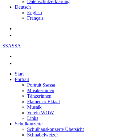
Datenschutzerklärung
Deutsch
English
Français
SSASSA
Start
Portrait
Portrait Ssassa
MusikerInnen
Tänzerinnen
Flamenco Ektaal
Musaik
Verein WOW
Links
Schulkonzerte
Schulhauskonzerte Übersicht
Schnabelwetzer