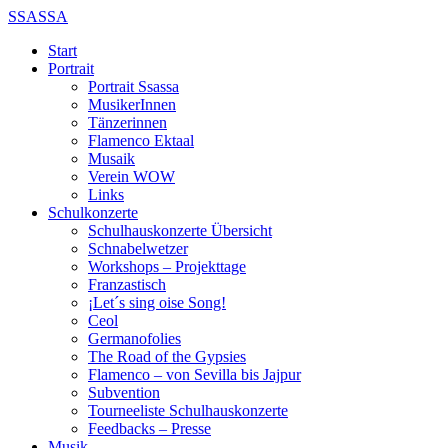
SSASSA
Start
Portrait
Portrait Ssassa
MusikerInnen
Tänzerinnen
Flamenco Ektaal
Musaik
Verein WOW
Links
Schulkonzerte
Schulhauskonzerte Übersicht
Schnabelwetzer
Workshops – Projekttage
Franzastisch
¡Let´s sing oise Song!
Ceol
Germanofolies
The Road of the Gypsies
Flamenco – von Sevilla bis Jajpur
Subvention
Tourneeliste Schulhauskonzerte
Feedbacks – Presse
Musik