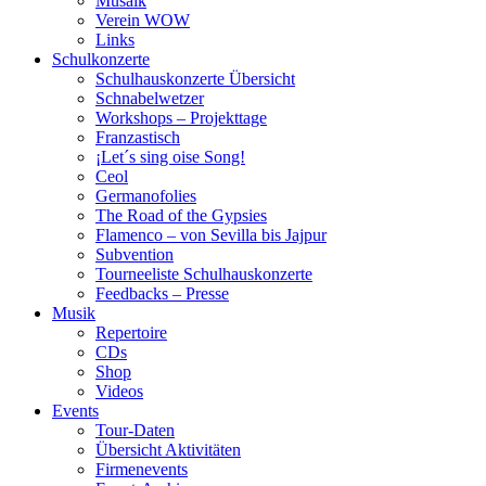
Musaik
Verein WOW
Links
Schulkonzerte
Schulhauskonzerte Übersicht
Schnabelwetzer
Workshops – Projekttage
Franzastisch
¡Let´s sing oise Song!
Ceol
Germanofolies
The Road of the Gypsies
Flamenco – von Sevilla bis Jajpur
Subvention
Tourneeliste Schulhauskonzerte
Feedbacks – Presse
Musik
Repertoire
CDs
Shop
Videos
Events
Tour-Daten
Übersicht Aktivitäten
Firmenevents