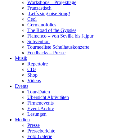
Workshops – Projekttage
Franzastisch
¡Let´s sing oise Song!
Ceol
Germanofolies
The Road of the Gypsies
Flamenco – von Sevilla bis Jajpur
Subvention
Tourneeliste Schulhauskonzerte
Feedbacks – Presse
Musik
Repertoire
CDs
Shop
Videos
Events
Tour-Daten
Übersicht Aktivitäten
Firmenevents
Event-Archiv
Lesungen
Medien
Presse
Presseberichte
Foto-Galerie