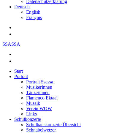
Datenschutzerklärung
Deutsch
English
Français
SSASSA
Start
Portrait
Portrait Ssassa
MusikerInnen
Tänzerinnen
Flamenco Ektaal
Musaik
Verein WOW
Links
Schulkonzerte
Schulhauskonzerte Übersicht
Schnabelwetzer