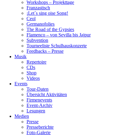
Workshops – Projekttage
Franzastisch
¡Let´s sing oise Song!
Ceol
Germanofolies
The Road of the Gypsies
Flamenco – von Sevilla bis Jajpur
Subvention
Tourneeliste Schulhauskonzerte
Feedbacks – Presse
Musik
Repertoire
CDs
Shop
Videos
Events
Tour-Daten
Übersicht Aktivitäten
Firmenevents
Event-Archiv
Lesungen
Medien
Presse
Presseberichte
Foto-Galerie