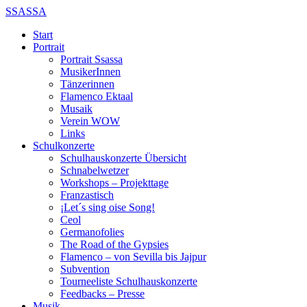
SSASSA
Start
Portrait
Portrait Ssassa
MusikerInnen
Tänzerinnen
Flamenco Ektaal
Musaik
Verein WOW
Links
Schulkonzerte
Schulhauskonzerte Übersicht
Schnabelwetzer
Workshops – Projekttage
Franzastisch
¡Let´s sing oise Song!
Ceol
Germanofolies
The Road of the Gypsies
Flamenco – von Sevilla bis Jajpur
Subvention
Tourneeliste Schulhauskonzerte
Feedbacks – Presse
Musik