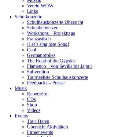
Musaik
Verein WOW
Links
Schulkonzerte
Schulhauskonzerte Übersicht
Schnabelwetzer
Workshops – Projekttage
Franzastisch
¡Let´s sing oise Song!
Ceol
Germanofolies
The Road of the Gypsies
Flamenco – von Sevilla bis Jajpur
Subvention
Tourneeliste Schulhauskonzerte
Feedbacks – Presse
Musik
Repertoire
CDs
Shop
Videos
Events
Tour-Daten
Übersicht Aktivitäten
Firmenevents