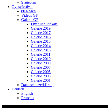
Stageplan
Gypsyfestival
80 Rosen
Videos GF
Galerie GF
Flyer und Plakate
Galerie 2019
Galerie 2017
Galerie 2016
Galerie 2015
Galerie 2014
Galerie 2013
Galerie 2011
Galerie 2010
Galerie 2009
Galerie 2007
Galerie 2005
Galerie 2003
Galerie 2001
Datenschutzerklärung
Deutsch
English
Français
Video-Vorschaubild: Alegria, Katja Campa