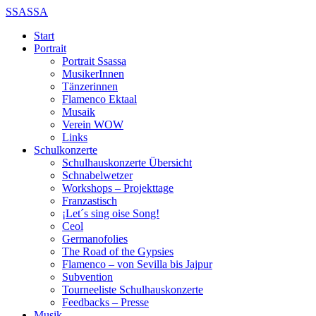
SSASSA
Start
Portrait
Portrait Ssassa
MusikerInnen
Tänzerinnen
Flamenco Ektaal
Musaik
Verein WOW
Links
Schulkonzerte
Schulhauskonzerte Übersicht
Schnabelwetzer
Workshops – Projekttage
Franzastisch
¡Let´s sing oise Song!
Ceol
Germanofolies
The Road of the Gypsies
Flamenco – von Sevilla bis Jajpur
Subvention
Tourneeliste Schulhauskonzerte
Feedbacks – Presse
Musik