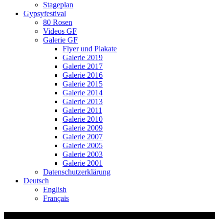
Stageplan
Gypsyfestival
80 Rosen
Videos GF
Galerie GF
Flyer und Plakate
Galerie 2019
Galerie 2017
Galerie 2016
Galerie 2015
Galerie 2014
Galerie 2013
Galerie 2011
Galerie 2010
Galerie 2009
Galerie 2007
Galerie 2005
Galerie 2003
Galerie 2001
Datenschutzerklärung
Deutsch
English
Français
Video Thumbnail: Ssassa Interkulturelle