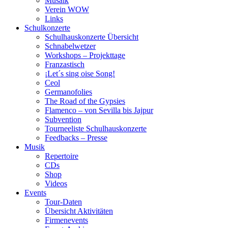
Musaik
Verein WOW
Links
Schulkonzerte
Schulhauskonzerte Übersicht
Schnabelwetzer
Workshops – Projekttage
Franzastisch
¡Let´s sing oise Song!
Ceol
Germanofolies
The Road of the Gypsies
Flamenco – von Sevilla bis Jajpur
Subvention
Tourneeliste Schulhauskonzerte
Feedbacks – Presse
Musik
Repertoire
CDs
Shop
Videos
Events
Tour-Daten
Übersicht Aktivitäten
Firmenevents