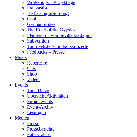
Workshops – Projekttage
Franzastisch
¡Let´s sing oise Song!
Ceol
Germanofolies
The Road of the Gypsies
Flamenco – von Sevilla bis Jajpur
Subvention
Tourneeliste Schulhauskonzerte
Feedbacks – Presse
Musik
Repertoire
CDs
Shop
Videos
Events
Tour-Daten
Übersicht Aktivitäten
Firmenevents
Event-Archiv
Lesungen
Medien
Presse
Presseberichte
Foto-Galerie