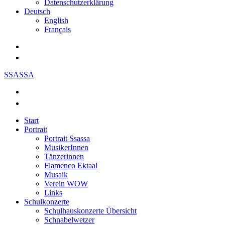
Datenschutzerklärung
Deutsch
English
Français
SSASSA
Start
Portrait
Portrait Ssassa
MusikerInnen
Tänzerinnen
Flamenco Ektaal
Musaik
Verein WOW
Links
Schulkonzerte
Schulhauskonzerte Übersicht
Schnabelwetzer