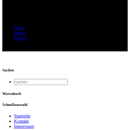
Musikprojektwoche – Teil 4:
Orientalischer Tanz "Caravan" new
Home
Musik
Videos
Video Thumbnail: Ssassa Interkulturelle Musikprojektwoche
– Teil 4: Orientalischer Tanz "Caravan" new
Suchen
Warenkorb
Schnellauswahl
Startseite
Kontakt
Impressum