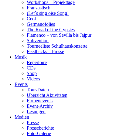
Workshops – Projekttage
Franzastisch
¡Let´s sing oise Song!
Ceol
Germanofolies
The Road of the Gypsies
Flamenco – von Sevilla bis Jajpur
Subvention
Tourneeliste Schulhauskonzerte
Feedbacks – Presse
Musik
Repertoire
CDs
Shop
Videos
Events
Tour-Daten
Übersicht Aktivitäten
Firmenevents
Event-Archiv
Lesungen
Medien
Presse
Presseberichte
Foto-Galerie