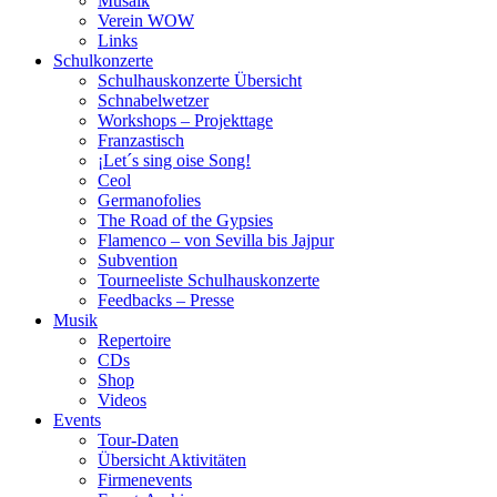
Musaik
Verein WOW
Links
Schulkonzerte
Schulhauskonzerte Übersicht
Schnabelwetzer
Workshops – Projekttage
Franzastisch
¡Let´s sing oise Song!
Ceol
Germanofolies
The Road of the Gypsies
Flamenco – von Sevilla bis Jajpur
Subvention
Tourneeliste Schulhauskonzerte
Feedbacks – Presse
Musik
Repertoire
CDs
Shop
Videos
Events
Tour-Daten
Übersicht Aktivitäten
Firmenevents