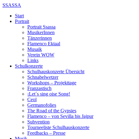
SSASSA
Start
Portrait
Portrait Ssassa
MusikerInnen
Tänzerinnen
Flamenco Ektaal
Musaik
Verein WOW
Links
Schulkonzerte
Schulhauskonzerte Übersicht
Schnabelwetzer
Workshops – Projekttage
Franzastisch
¡Let´s sing oise Song!
Ceol
Germanofolies
The Road of the Gypsies
Flamenco – von Sevilla bis Jajpur
Subvention
Tourneeliste Schulhauskonzerte
Feedbacks – Presse
Musik