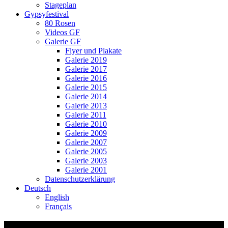
Stageplan
Gypsyfestival
80 Rosen
Videos GF
Galerie GF
Flyer und Plakate
Galerie 2019
Galerie 2017
Galerie 2016
Galerie 2015
Galerie 2014
Galerie 2013
Galerie 2011
Galerie 2010
Galerie 2009
Galerie 2007
Galerie 2005
Galerie 2003
Galerie 2001
Datenschutzerklärung
Deutsch
English
Français
Video Thumbnail: Ssassa Interkulturelle