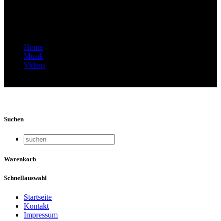
Musikprojektwoche – Teil 4:
Orientalischer Tanz "Caravan" new
Home
Musik
Videos
Video Thumbnail: Ssassa Interkulturelle Musikprojektwoche
– Teil 4: Orientalischer Tanz "Caravan" new
Suchen
Warenkorb
Schnellauswahl
Startseite
Kontakt
Impressum