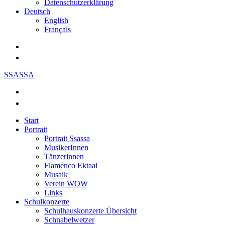
Datenschutzerklärung
Deutsch
English
Français
SSASSA
Start
Portrait
Portrait Ssassa
MusikerInnen
Tänzerinnen
Flamenco Ektaal
Musaik
Verein WOW
Links
Schulkonzerte
Schulhauskonzerte Übersicht
Schnabelwetzer