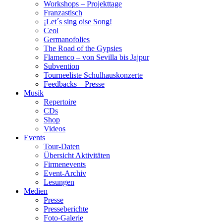
Workshops – Projekttage
Franzastisch
¡Let´s sing oise Song!
Ceol
Germanofolies
The Road of the Gypsies
Flamenco – von Sevilla bis Jajpur
Subvention
Tourneeliste Schulhauskonzerte
Feedbacks – Presse
Musik
Repertoire
CDs
Shop
Videos
Events
Tour-Daten
Übersicht Aktivitäten
Firmenevents
Event-Archiv
Lesungen
Medien
Presse
Presseberichte
Foto-Galerie