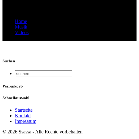
Denis Zekirov
Home
Musik
Videos
Video Thumbnail: Ssassa – Bio Salata – Denis Zekirov
Suchen
Warenkorb
Schnellauswahl
Startseite
Kontakt
Impressum
© 2026 Ssassa - Alle Rechte vorbehalten