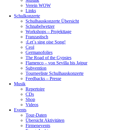
Musaik
Verein WOW
Links
Schulkonzerte
Schulhauskonzerte Übersicht
Schnabelwetzer
Workshops – Projekttage
Franzastisch
¡Let´s sing oise Song!
Ceol
Germanofolies
The Road of the Gypsies
Flamenco – von Sevilla bis Jajpur
Subvention
Tourneeliste Schulhauskonzerte
Feedbacks – Presse
Musik
Repertoire
CDs
Shop
Videos
Events
Tour-Daten
Übersicht Aktivitäten
Firmenevents