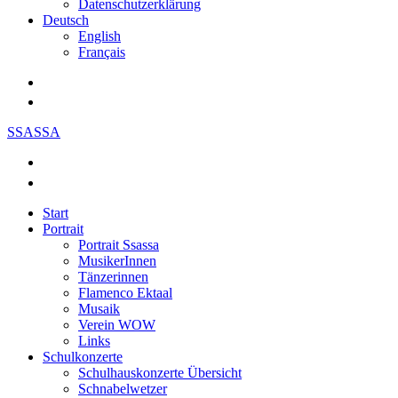
Datenschutzerklärung
Deutsch
English
Français
SSASSA
Start
Portrait
Portrait Ssassa
MusikerInnen
Tänzerinnen
Flamenco Ektaal
Musaik
Verein WOW
Links
Schulkonzerte
Schulhauskonzerte Übersicht
Schnabelwetzer