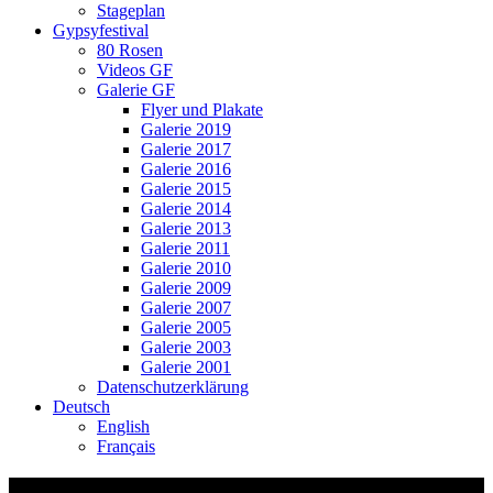
Stageplan
Gypsyfestival
80 Rosen
Videos GF
Galerie GF
Flyer und Plakate
Galerie 2019
Galerie 2017
Galerie 2016
Galerie 2015
Galerie 2014
Galerie 2013
Galerie 2011
Galerie 2010
Galerie 2009
Galerie 2007
Galerie 2005
Galerie 2003
Galerie 2001
Datenschutzerklärung
Deutsch
English
Français
Video Thumbnail: Ssassa – Bio Salata –