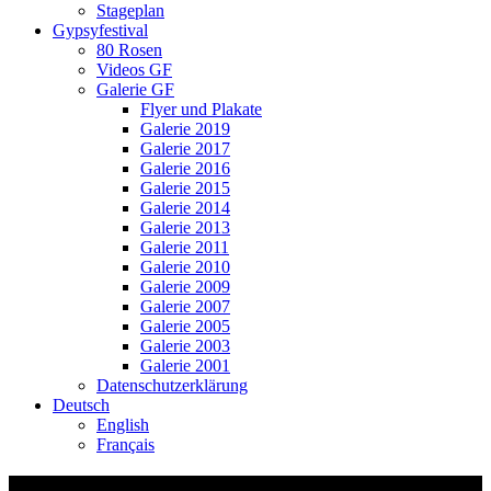
Stageplan
Gypsyfestival
80 Rosen
Videos GF
Galerie GF
Flyer und Plakate
Galerie 2019
Galerie 2017
Galerie 2016
Galerie 2015
Galerie 2014
Galerie 2013
Galerie 2011
Galerie 2010
Galerie 2009
Galerie 2007
Galerie 2005
Galerie 2003
Galerie 2001
Datenschutzerklärung
Deutsch
English
Français
Video Thumbnail: Alegria, Katja