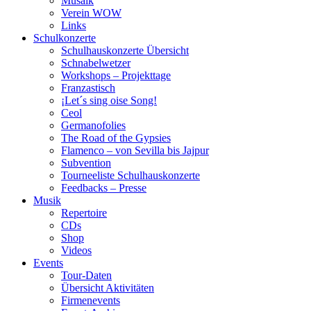
Musaik
Verein WOW
Links
Schulkonzerte
Schulhauskonzerte Übersicht
Schnabelwetzer
Workshops – Projekttage
Franzastisch
¡Let´s sing oise Song!
Ceol
Germanofolies
The Road of the Gypsies
Flamenco – von Sevilla bis Jajpur
Subvention
Tourneeliste Schulhauskonzerte
Feedbacks – Presse
Musik
Repertoire
CDs
Shop
Videos
Events
Tour-Daten
Übersicht Aktivitäten
Firmenevents