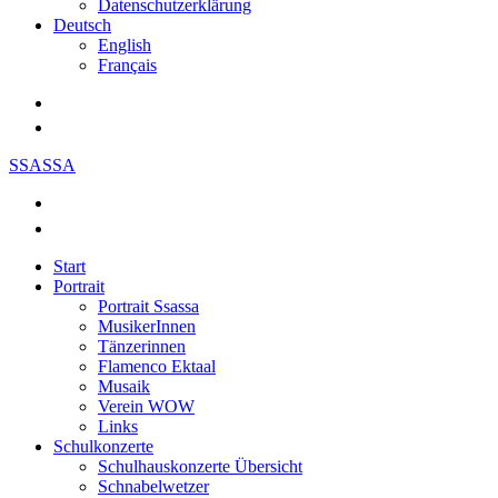
Datenschutzerklärung
Deutsch
English
Français
SSASSA
Start
Portrait
Portrait Ssassa
MusikerInnen
Tänzerinnen
Flamenco Ektaal
Musaik
Verein WOW
Links
Schulkonzerte
Schulhauskonzerte Übersicht
Schnabelwetzer