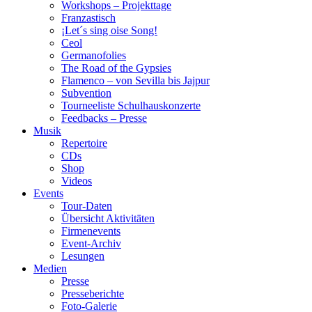
Workshops – Projekttage
Franzastisch
¡Let´s sing oise Song!
Ceol
Germanofolies
The Road of the Gypsies
Flamenco – von Sevilla bis Jajpur
Subvention
Tourneeliste Schulhauskonzerte
Feedbacks – Presse
Musik
Repertoire
CDs
Shop
Videos
Events
Tour-Daten
Übersicht Aktivitäten
Firmenevents
Event-Archiv
Lesungen
Medien
Presse
Presseberichte
Foto-Galerie