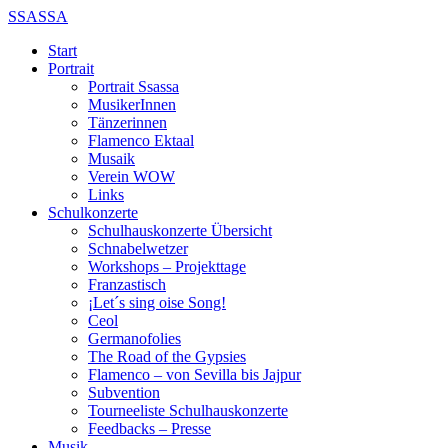
SSASSA
Start
Portrait
Portrait Ssassa
MusikerInnen
Tänzerinnen
Flamenco Ektaal
Musaik
Verein WOW
Links
Schulkonzerte
Schulhauskonzerte Übersicht
Schnabelwetzer
Workshops – Projekttage
Franzastisch
¡Let´s sing oise Song!
Ceol
Germanofolies
The Road of the Gypsies
Flamenco – von Sevilla bis Jajpur
Subvention
Tourneeliste Schulhauskonzerte
Feedbacks – Presse
Musik