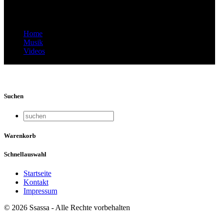
Campanile, Zürich 2019
Home
Musik
Videos
Video Thumbnail: Alegria, Katja Campanile, Zürich 2019
Suchen
Warenkorb
Schnellauswahl
Startseite
Kontakt
Impressum
© 2026 Ssassa - Alle Rechte vorbehalten