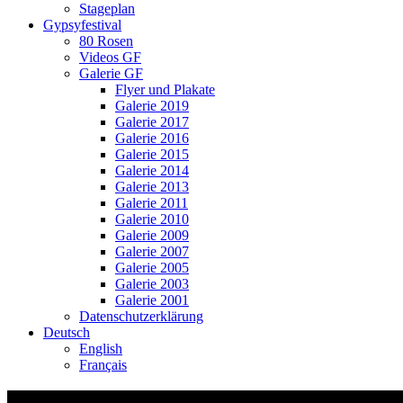
Stageplan
Gypsyfestival
80 Rosen
Videos GF
Galerie GF
Flyer und Plakate
Galerie 2019
Galerie 2017
Galerie 2016
Galerie 2015
Galerie 2014
Galerie 2013
Galerie 2011
Galerie 2010
Galerie 2009
Galerie 2007
Galerie 2005
Galerie 2003
Galerie 2001
Datenschutzerklärung
Deutsch
English
Français
Roma-Power: Bio Salata Ssassa