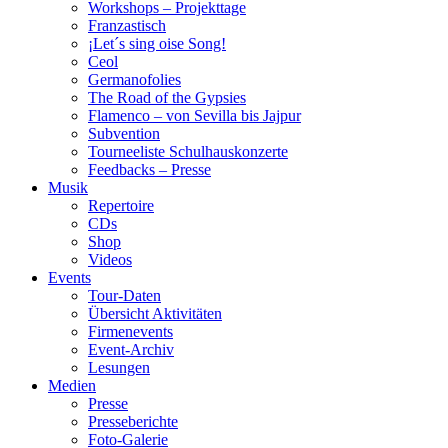
Workshops – Projekttage
Franzastisch
¡Let´s sing oise Song!
Ceol
Germanofolies
The Road of the Gypsies
Flamenco – von Sevilla bis Jajpur
Subvention
Tourneeliste Schulhauskonzerte
Feedbacks – Presse
Musik
Repertoire
CDs
Shop
Videos
Events
Tour-Daten
Übersicht Aktivitäten
Firmenevents
Event-Archiv
Lesungen
Medien
Presse
Presseberichte
Foto-Galerie