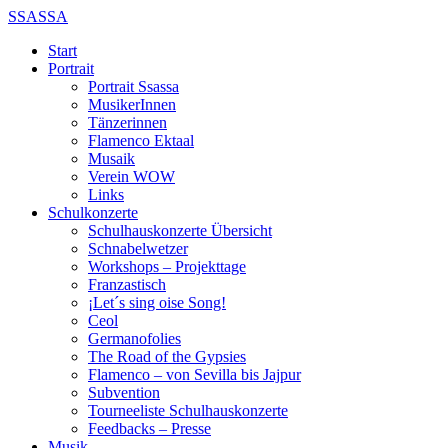
SSASSA
Start
Portrait
Portrait Ssassa
MusikerInnen
Tänzerinnen
Flamenco Ektaal
Musaik
Verein WOW
Links
Schulkonzerte
Schulhauskonzerte Übersicht
Schnabelwetzer
Workshops – Projekttage
Franzastisch
¡Let´s sing oise Song!
Ceol
Germanofolies
The Road of the Gypsies
Flamenco – von Sevilla bis Jajpur
Subvention
Tourneeliste Schulhauskonzerte
Feedbacks – Presse
Musik