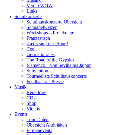
Musaik
Verein WOW
Links
Schulkonzerte
Schulhauskonzerte Übersicht
Schnabelwetzer
Workshops – Projekttage
Franzastisch
¡Let´s sing oise Song!
Ceol
Germanofolies
The Road of the Gypsies
Flamenco – von Sevilla bis Jajpur
Subvention
Tourneeliste Schulhauskonzerte
Feedbacks – Presse
Musik
Repertoire
CDs
Shop
Videos
Events
Tour-Daten
Übersicht Aktivitäten
Firmenevents