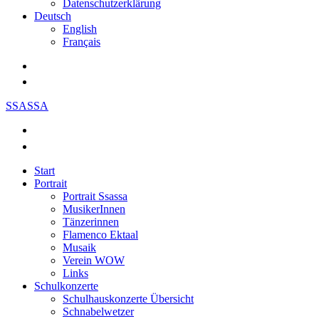
Datenschutzerklärung
Deutsch
English
Français
SSASSA
Start
Portrait
Portrait Ssassa
MusikerInnen
Tänzerinnen
Flamenco Ektaal
Musaik
Verein WOW
Links
Schulkonzerte
Schulhauskonzerte Übersicht
Schnabelwetzer