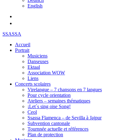
Deutsch
English
SSASSA
Accueil
Portrait
Musiciens
Danseuses
Ektaal
Association WOW
Liens
Concerts scolaires
Virelangue – 7 chansons en 7 langues
Pour cycle orientation
Ateliers – semaines thématiques
¡Let´s sing oise Song!
Ceol
Ssassa Flamenca – de Sevilla à Jajpur
Subvention cantonale
Tournnée actuelle et références
Plan de protection