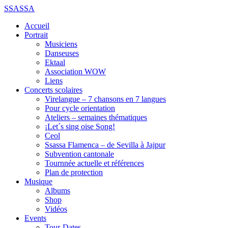
SSASSA
Accueil
Portrait
Musiciens
Danseuses
Ektaal
Association WOW
Liens
Concerts scolaires
Virelangue – 7 chansons en 7 langues
Pour cycle orientation
Ateliers – semaines thématiques
¡Let´s sing oise Song!
Ceol
Ssassa Flamenca – de Sevilla à Jajpur
Subvention cantonale
Tournnée actuelle et références
Plan de protection
Musique
Albums
Shop
Vidéos
Events
Tour-Dates