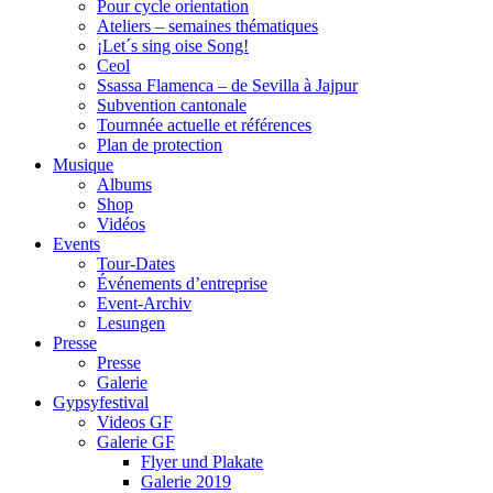
Pour cycle orientation
Ateliers – semaines thématiques
¡Let´s sing oise Song!
Ceol
Ssassa Flamenca – de Sevilla à Jajpur
Subvention cantonale
Tournnée actuelle et références
Plan de protection
Musique
Albums
Shop
Vidéos
Events
Tour-Dates
Événements d’entreprise
Event-Archiv
Lesungen
Presse
Presse
Galerie
Gypsyfestival
Videos GF
Galerie GF
Flyer und Plakate
Galerie 2019