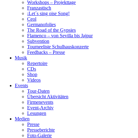
Workshops – Projekttage
Franzastisch
¡Let´s sing oise Song!
Ceol
Germanofolies
The Road of the Gypsies
Flamenco – von Sevilla bis Jajpur
Subvention
Tourneeliste Schulhauskonzerte
Feedbacks – Presse
Musik
Repertoire
CDs
Shop
Videos
Events
Tour-Daten
Übersicht Aktivitäten
Firmenevents
Event-Archiv
Lesungen
Medien
Presse
Presseberichte
Foto-Galerie