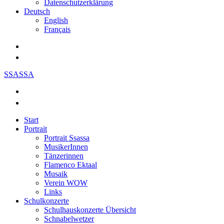
Datenschutzerklärung
Deutsch
English
Français
SSASSA
Start
Portrait
Portrait Ssassa
MusikerInnen
Tänzerinnen
Flamenco Ektaal
Musaik
Verein WOW
Links
Schulkonzerte
Schulhauskonzerte Übersicht
Schnabelwetzer