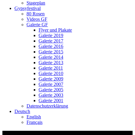
Stageplan
Gypsyfestival
80 Rosen
Videos GF
Galerie GF
Flyer und Plakate
Galerie 2019
Galerie 2017
Galerie 2016
Galerie 2015
Galerie 2014
Galerie 2013
Galerie 2011
Galerie 2010
Galerie 2009
Galerie 2007
Galerie 2005
Galerie 2003
Galerie 2001
Datenschutzerklärung
Deutsch
English
Français
Video-Vorschaubild: Oises Winige –