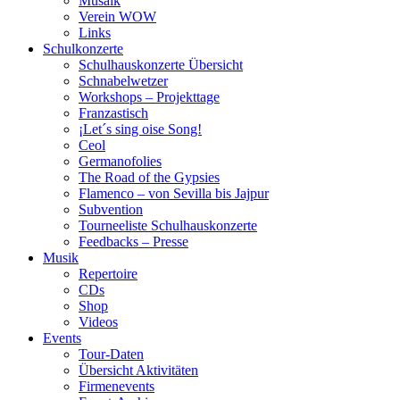
Musaik
Verein WOW
Links
Schulkonzerte
Schulhauskonzerte Übersicht
Schnabelwetzer
Workshops – Projekttage
Franzastisch
¡Let´s sing oise Song!
Ceol
Germanofolies
The Road of the Gypsies
Flamenco – von Sevilla bis Jajpur
Subvention
Tourneeliste Schulhauskonzerte
Feedbacks – Presse
Musik
Repertoire
CDs
Shop
Videos
Events
Tour-Daten
Übersicht Aktivitäten
Firmenevents