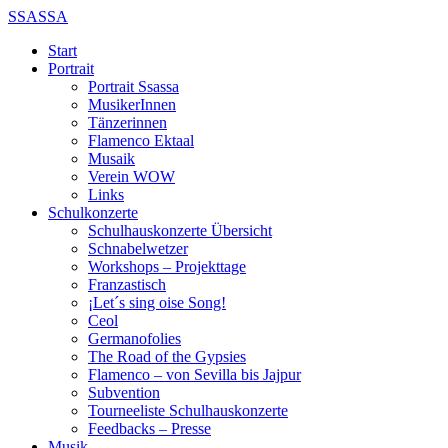
SSASSA
Start
Portrait
Portrait Ssassa
MusikerInnen
Tänzerinnen
Flamenco Ektaal
Musaik
Verein WOW
Links
Schulkonzerte
Schulhauskonzerte Übersicht
Schnabelwetzer
Workshops – Projekttage
Franzastisch
¡Let´s sing oise Song!
Ceol
Germanofolies
The Road of the Gypsies
Flamenco – von Sevilla bis Jajpur
Subvention
Tourneeliste Schulhauskonzerte
Feedbacks – Presse
Musik