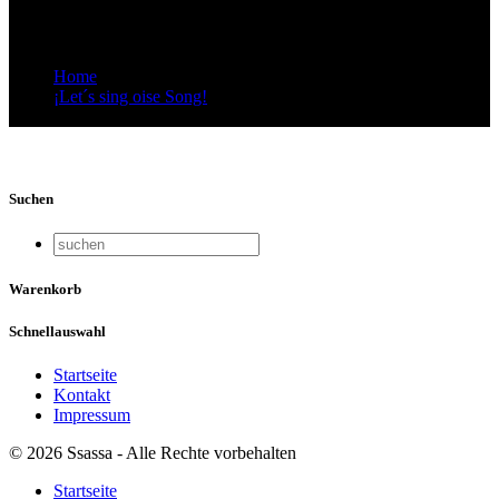
Limmattaler Songs
Home
¡Let´s sing oise Song!
Video-Vorschaubild: Oises Winige – Limmattaler Songs
Suchen
Warenkorb
Schnellauswahl
Startseite
Kontakt
Impressum
© 2026 Ssassa - Alle Rechte vorbehalten
Startseite