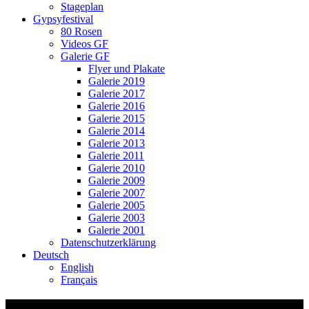
Stageplan
Gypsyfestival
80 Rosen
Videos GF
Galerie GF
Flyer und Plakate
Galerie 2019
Galerie 2017
Galerie 2016
Galerie 2015
Galerie 2014
Galerie 2013
Galerie 2011
Galerie 2010
Galerie 2009
Galerie 2007
Galerie 2005
Galerie 2003
Galerie 2001
Datenschutzerklärung
Deutsch
English
Français
Video-Vorschaubild: Oises Winige –