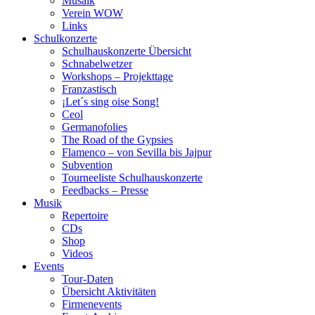
Musaik
Verein WOW
Links
Schulkonzerte
Schulhauskonzerte Übersicht
Schnabelwetzer
Workshops – Projekttage
Franzastisch
¡Let´s sing oise Song!
Ceol
Germanofolies
The Road of the Gypsies
Flamenco – von Sevilla bis Jajpur
Subvention
Tourneeliste Schulhauskonzerte
Feedbacks – Presse
Musik
Repertoire
CDs
Shop
Videos
Events
Tour-Daten
Übersicht Aktivitäten
Firmenevents