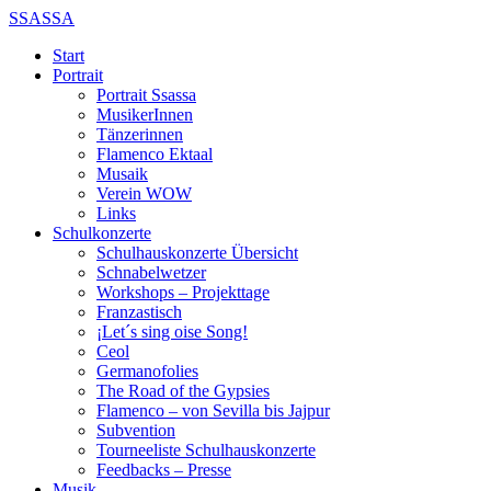
SSASSA
Start
Portrait
Portrait Ssassa
MusikerInnen
Tänzerinnen
Flamenco Ektaal
Musaik
Verein WOW
Links
Schulkonzerte
Schulhauskonzerte Übersicht
Schnabelwetzer
Workshops – Projekttage
Franzastisch
¡Let´s sing oise Song!
Ceol
Germanofolies
The Road of the Gypsies
Flamenco – von Sevilla bis Jajpur
Subvention
Tourneeliste Schulhauskonzerte
Feedbacks – Presse
Musik