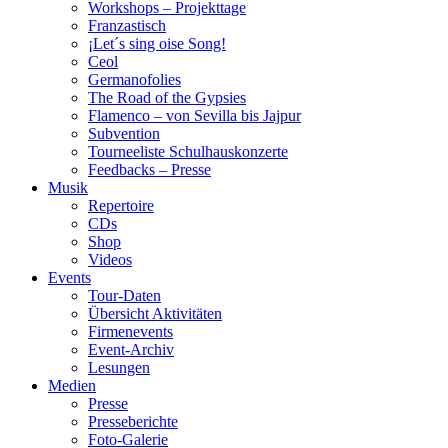
Workshops – Projekttage
Franzastisch
¡Let´s sing oise Song!
Ceol
Germanofolies
The Road of the Gypsies
Flamenco – von Sevilla bis Jajpur
Subvention
Tourneeliste Schulhauskonzerte
Feedbacks – Presse
Musik
Repertoire
CDs
Shop
Videos
Events
Tour-Daten
Übersicht Aktivitäten
Firmenevents
Event-Archiv
Lesungen
Medien
Presse
Presseberichte
Foto-Galerie