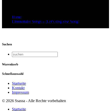
Limmattaler Songs
Home
Limmattaler Songs – ¡Let′s sing oise Song!
Video-Vorschaubild: Oises Winige – Limmattaler Songs
Suchen
Warenkorb
Schnellauswahl
Startseite
Kontakt
Impressum
© 2026 Ssassa - Alle Rechte vorbehalten
Startseite