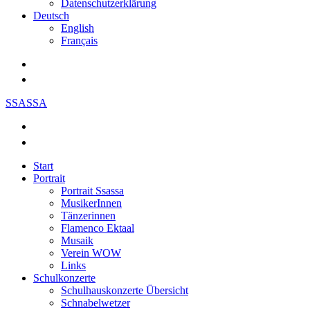
Datenschutzerklärung
Deutsch
English
Français
SSASSA
Start
Portrait
Portrait Ssassa
MusikerInnen
Tänzerinnen
Flamenco Ektaal
Musaik
Verein WOW
Links
Schulkonzerte
Schulhauskonzerte Übersicht
Schnabelwetzer