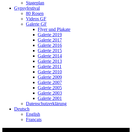
Stageplan
Gypsyfestival
80 Rosen
Videos GF
Galerie GF
Flyer und Plakate
Galerie 2019
Galerie 2017
Galerie 2016
Galerie 2015
Galerie 2014
Galerie 2013
Galerie 2011
Galerie 2010
Galerie 2009
Galerie 2007
Galerie 2005
Galerie 2003
Galerie 2001
Datenschutzerklärung
Deutsch
English
Français
Imaginäre Lesung in Madurai_6619