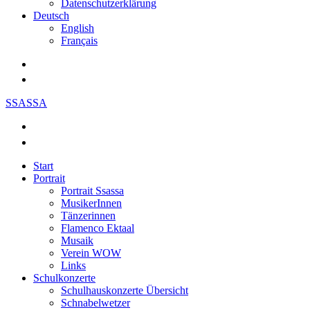
Datenschutzerklärung
Deutsch
English
Français
SSASSA
Start
Portrait
Portrait Ssassa
MusikerInnen
Tänzerinnen
Flamenco Ektaal
Musaik
Verein WOW
Links
Schulkonzerte
Schulhauskonzerte Übersicht
Schnabelwetzer