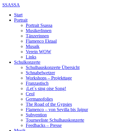
SSASSA
Start
Portrait
Portrait Ssassa
MusikerInnen
Tänzerinnen
Flamenco Ektaal
Musaik
Verein WOW
Links
Schulkonzerte
Schulhauskonzerte Übersicht
Schnabelwetzer
Workshops – Projekttage
Franzastisch
¡Let´s sing oise Song!
Ceol
Germanofolies
The Road of the Gypsies
Flamenco – von Sevilla bis Jajpur
Subvention
Tourneeliste Schulhauskonzerte
Feedbacks – Presse
Musik