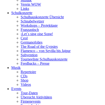
Musaik
Verein WOW
Links
Schulkonzerte
Schulhauskonzerte Übersicht
Schnabelwetzer
Workshops – Projekttage
Franzastisch
¡Let´s sing oise Song!
Ceol
Germanofolies
The Road of the Gypsies
Flamenco – von Sevilla bis Jajpur
Subvention
Tourneeliste Schulhauskonzerte
Feedbacks – Presse
Musik
Repertoire
CDs
Shop
Videos
Events
Tour-Daten
Übersicht Aktivitäten
Firmenevents