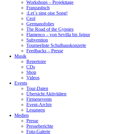
Workshops – Projekttage
Franzastisch
¡Let´s sing oise Song!
Ceol
Germanofolies
The Road of the Gypsies
Flamenco – von Sevilla bis Jajpur
Subvention
Tourneeliste Schulhauskonzerte
Feedbacks – Presse
Musik
Repertoire
CDs
Shop
Videos
Events
Tour-Daten
Übersicht Aktivitäten
Firmenevents
Event-Archiv
Lesungen
Medien
Presse
Presseberichte
Foto-Galerie