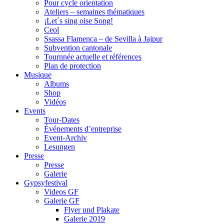
Pour cycle orientation
Ateliers – semaines thématiques
¡Let´s sing oise Song!
Ceol
Ssassa Flamenca – de Sevilla à Jajpur
Subvention cantonale
Tournnée actuelle et références
Plan de protection
Musique
Albums
Shop
Vidéos
Events
Tour-Dates
Événements d’entreprise
Event-Archiv
Lesungen
Presse
Presse
Galerie
Gypsyfestival
Videos GF
Galerie GF
Flyer und Plakate
Galerie 2019