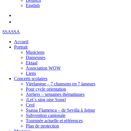
Deutsch
English
SSASSA
Accueil
Portrait
Musiciens
Danseuses
Ektaal
Association WOW
Liens
Concerts scolaires
Virelangue – 7 chansons en 7 langues
Pour cycle orientation
Ateliers – semaines thématiques
¡Let´s sing oise Song!
Ceol
Ssassa Flamenca – de Sevilla à Jajpur
Subvention cantonale
Tournnée actuelle et références
Plan de protection