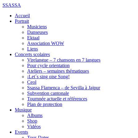
SSASSA
Accueil
Portrait
Musiciens
Danseuses
Ektaal
Association WOW
Liens
Concerts scolaires
Virelangue – 7 chansons en 7 langues
Pour cycle orientation
Ateliers – semaines thématiques
¡Let´s sing oise Song!
Ceol
Ssassa Flamenca – de Sevilla à Jajpur
Subvention cantonale
Tournnée actuelle et références
Plan de protection
Musique
Albums
Shop
Vidéos
Events
Tour-Dates