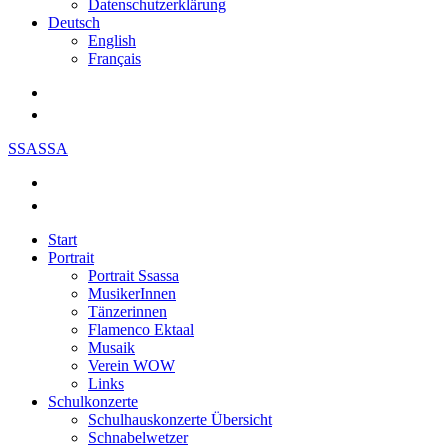
Datenschutzerklärung
Deutsch
English
Français
SSASSA
Start
Portrait
Portrait Ssassa
MusikerInnen
Tänzerinnen
Flamenco Ektaal
Musaik
Verein WOW
Links
Schulkonzerte
Schulhauskonzerte Übersicht
Schnabelwetzer