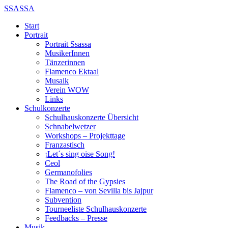
SSASSA
Start
Portrait
Portrait Ssassa
MusikerInnen
Tänzerinnen
Flamenco Ektaal
Musaik
Verein WOW
Links
Schulkonzerte
Schulhauskonzerte Übersicht
Schnabelwetzer
Workshops – Projekttage
Franzastisch
¡Let´s sing oise Song!
Ceol
Germanofolies
The Road of the Gypsies
Flamenco – von Sevilla bis Jajpur
Subvention
Tourneeliste Schulhauskonzerte
Feedbacks – Presse
Musik