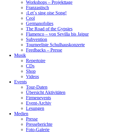
Workshops – Projekttage
Franzastisch
¡Let´s sing oise Song!
Ceol
Germanofolies
The Road of the Gypsies
Flamenco – von Sevilla bis Jajpur
Subvention
Tourneeliste Schulhauskonzerte
Feedbacks – Presse
Musik
Repertoire
CDs
Shop
Videos
Events
Tour-Daten
Übersicht Aktivitäten
Firmenevents
Event-Archiv
Lesungen
Medien
Presse
Presseberichte
Foto-Galerie