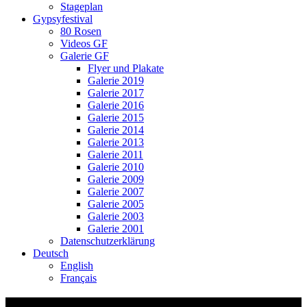
Stageplan
Gypsyfestival
80 Rosen
Videos GF
Galerie GF
Flyer und Plakate
Galerie 2019
Galerie 2017
Galerie 2016
Galerie 2015
Galerie 2014
Galerie 2013
Galerie 2011
Galerie 2010
Galerie 2009
Galerie 2007
Galerie 2005
Galerie 2003
Galerie 2001
Datenschutzerklärung
Deutsch
English
Français
5D9R7967 Kopie