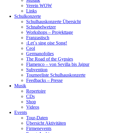
Musaik
Verein WOW
Links
Schulkonzerte
Schulhauskonzerte Übersicht
Schnabelwetzer
Workshops – Projekttage
Franzastisch
¡Let´s sing oise Song!
Ceol
Germanofolies
The Road of the Gypsies
Flamenco – von Sevilla bis Jajpur
Subvention
Tourneeliste Schulhauskonzerte
Feedbacks – Presse
Musik
Repertoire
CDs
Shop
Videos
Events
Tour-Daten
Übersicht Aktivitäten
Firmenevents